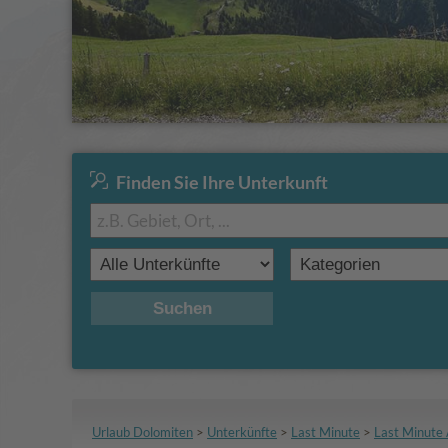
Finden Sie Ihre Unterkunft
Suchen
Urlaub Dolomiten
>
Unterkünfte
>
Last Minute
>
Last Minute 