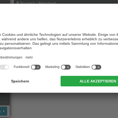
Bruneck / Reischach
n
zu den Angeboten
Urlaubsträume!
n