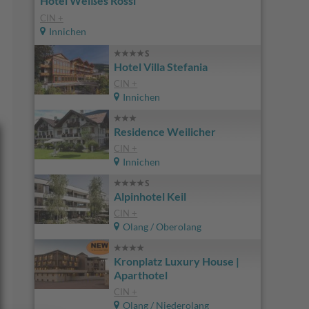
Hotel Weißes Rössl
CIN +
Innichen
Hotel Villa Stefania
CIN +
Innichen
Residence Weilicher
CIN +
Innichen
Alpinhotel Keil
CIN +
Olang / Oberolang
Kronplatz Luxury House |
Aparthotel
CIN +
Olang / Niederolang