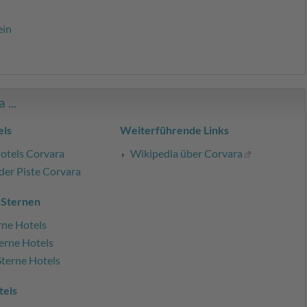
ein
...
ls
Weiterführende Links
otels Corvara
Wikipedia über Corvara
der Piste Corvara
 Sternen
rne Hotels
erne Hotels
Sterne Hotels
tels