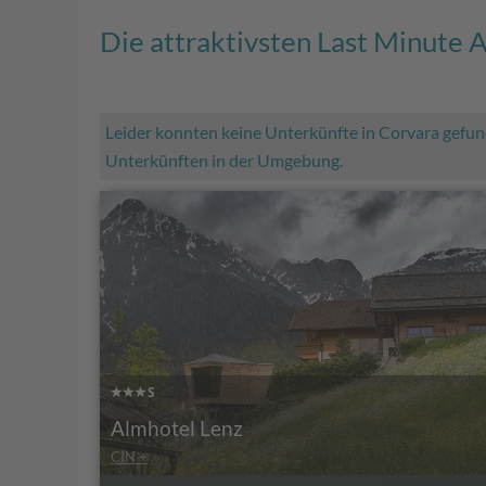
Die attraktivsten Last Minute
Leider konnten keine Unterkünfte in Corvara gefun
Unterkünften in der Umgebung.
Almhotel Lenz
CIN +