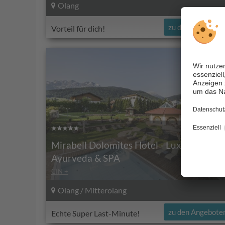
Olang
zu den Angebote
Vorteil für dich!
Mirabell Dolomites Hotel - Luxury
Ayurveda & SPA
CIN +
Olang / Mitterolang
zu den Angebote
Echte Super Last-Minute!