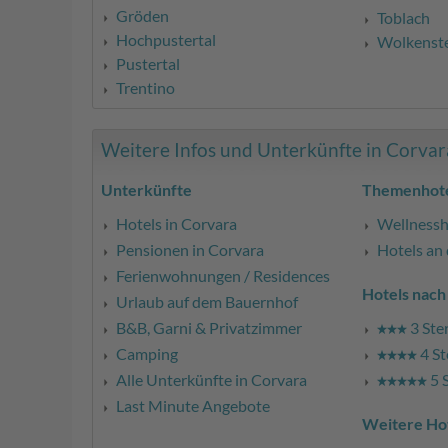
Gröden
Toblach
Hochpustertal
Wolkenst
Pustertal
Trentino
Weitere Infos und Unterkünfte in Corvara 
Unterkünfte
Themenhote
Hotels in Corvara
Wellnessh
Pensionen in Corvara
Hotels an 
Ferienwohnungen / Residences
Hotels nach
Urlaub auf dem Bauernhof
B&B, Garni & Privatzimmer
3 Ste
Camping
4 St
Alle Unterkünfte in Corvara
5 
Last Minute Angebote
Weitere Ho