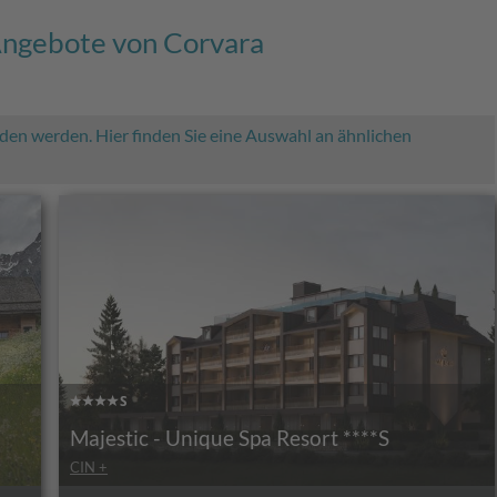
 Angebote von Corvara
den werden. Hier finden Sie eine Auswahl an ähnlichen
Majestic - Unique Spa Resort ****S
CIN +