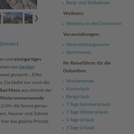
Berg- und Seilbahnen
Wellness:
Wellness in den Dolomiten
Veranstaltungen:
tioniert
Veranstaltungssuche
Sportevents
des und
einzigartiges
Ihr Reiseführer für die
eichen von
Sexten
Dolomiten:
and genannt -, Elfer,
Wochenende
r. Da bleibt nur noch die
Kurzurlaub
Bad Moos
aus stimmt der
Bergurlaub
 Wintersonnenwende
7 Tage Sommerurlaub
12 Uhr die Sonne genau
7 Tage Winterurlaub
sers. Neuner und Zehner
5 Tage Urlaub
hier das gleiche Prinzip.
3 Tage Urlaub