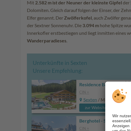
Mit
2.582 m ist der Neuner der kleinste Gipfel
der 
Dolomiten. Gleich darauf folgen der Einser, der Zehne
Elfer genannt. Der
Zwölferkofel
, auch Zwölfer genan
der Sextner Sonnenuhr. Die
3.094 m
hohe Spitze wu
Innerkofler erstbestiegen und liegt inmitten eines
Wanderparadieses
.
Unterkünfte in Sexten
Unsere Empfehlung:
Residence Bad Moos
CIN +
Sexten
/ Moos
zur Website
Berghotel - Sexten
CIN +