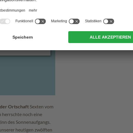
der Ortschaft
Sexten vom
n herrschte noch eine
ginn des Sonnenaufgangs.
, unserer heutigen zwölften