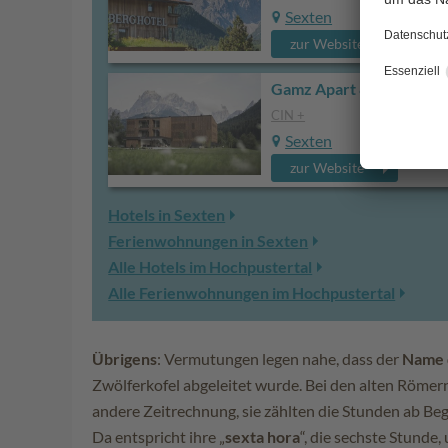
Sexten
zur Website
Gamz Apart & Villa
CIN +
Sexten
zur Website
Hotels in Sexten
Ferienwohnungen in Sexten
Alle Hotels im Hochpustertal
Alle Ferienwohnungen im Hochpustertal
Übrigens
: Vermutungen legen nahe, dass der
Name 
Zwölferkofel abgeleitet wurde. Bei den alten Römer
andere Zeitrechnung, sie zählten die Stunden ab Be
Da entspricht ihre „
sexta hora
“, die sechste Stunde