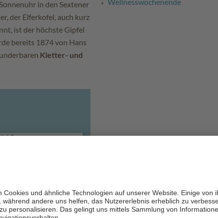
Wellnesswochenende
Sonnenuhr in den Sextener
r, der Elferkofel, auch kurz
nt, ist der höchste Gipfel
rde bereits 1874 von Hans
 wunderbaren
Kletter- und