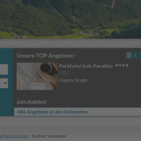
Unsere TOP-Angebote
!
1
2
Parkhotel Sole Paradiso
CIN +
Happy Single
zum Angebot
Alle Angebote in den Dolomiten
d Naturschätze
>
Sextner Sonnenuhr