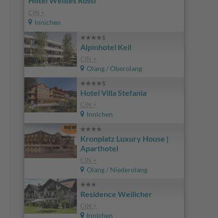
Hotel Weißes Rössl
CIN +
Innichen
Alpinhotel Keil
CIN +
Olang / Oberolang
Hotel Villa Stefania
CIN +
Innichen
Kronplatz Luxury House |
Aparthotel
CIN +
Olang / Niederolang
Residence Weilicher
CIN +
Innichen