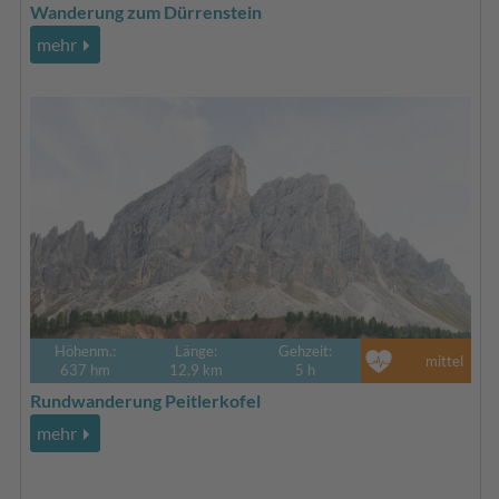
Wanderung zum Dürrenstein
mehr
Höhenm.:
Länge:
Gehzeit:
mittel
637 hm
12,9 km
5 h
Rundwanderung Peitlerkofel
mehr