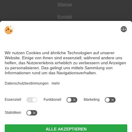
Sitemap
Kontakt
Wetter
Social Media
VIVODolomiti ist das Reiseportal für unvergesslichen
Bergurlaub – mit Unterkünften und Angeboten in den
Dolomiten, im UNESCO Weltnaturerbe.
Trotz genauer Arbeit und ständigem Aktualisieren der Inhalte, können Fehler
auftreten. Wir übernehmen keine Gewähr für die Richtigkeit und
Vollständigkeit aller Informationen.
Informieren Sie sich sicherheitshalber nochmals beim Veranstalter vor Ort
über die aktuellen Bedingungen.
Unterkünfte