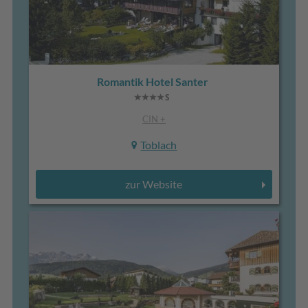
Romantik Hotel Santer
CIN +
Toblach
zur Website