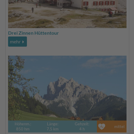
Drei Zinnen Hüttentour
mehr
Höhenm.:
Länge:
Gehzeit:
mittel
850 hm
7,5 km
4 h