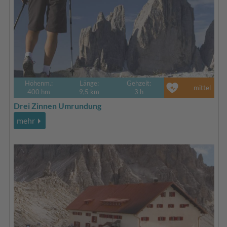
Höhenm.:
Länge:
Gehzeit:
mittel
400 hm
9,5 km
3 h
Drei Zinnen Umrundung
mehr