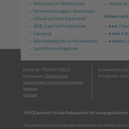
Pensionen in Wolkenstein
Hotels an
Ferienwohnungen / Residences
Hotels nach
Urlaub auf dem Bauernhof
B&B, Garni & Privatzimmer
3 Ste
Camping
4 St
Alle Unterkünfte in Wolkenstein
5 
Last Minute Angebote
MwSt.-Nr. IT02365710215
In Italienisch: D
Impressum
|
Datenschutz
In Englisch: Dol
Individuelle Cookie-Einstellungen
Sitemap
Kontakt
VIVODolomiti ist das Reiseportal für unvergesslich
Trotz genauer Arbeit und ständigem Aktualisieren der Inhalte, können F