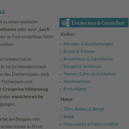
na
t es einen weiteren
Entdecken & Genießen
einasee
oder auch „
Lech
Kultur:
Nur zu Fuß erreichbar, führt
Museen & Ausstellungen
lomiten.
Essen & Trinken
Brauchtum & Geschichte
nd Grödnertal im
Burgen & Schlösser
. Er ist im Wanderurlaub
Namen & Persönlichkeiten
ion des Dantercepies-Joch
Weihnachten
r Tschierjoch und
Kulturtipps
er
Crespeina-Höhenweg
nd das
aussichtsreiche
Natur:
ngungen.
Täler, Almen & Berge
Seen
ache
am Bergsee sein
Naturparks & Naturschätze
achen immer in Streit