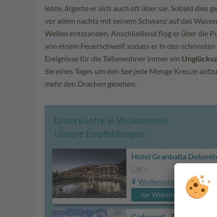
lebte, ärgerte er sich auch oft über sie. Sobald dies 
vor allem nachts mit seinem Schwanz auf das Wasser
Wellen entstanden. Anschließend flog er über die P
von einem Feuerschweif, sodass er in den schönsten
Ereignisse für die Talbewohner immer ein
Unglücks
Sie eines Tages um den See jede Menge Kreuze aufzus
mehr den Drachen gesehen.
Unterkünfte in Wolkenstein
Unsere Empfehlungen:
Hotel Granbaita Dolomit
CIN +
Wolkenstein
zur Website
Cadepunt - The Dolomit