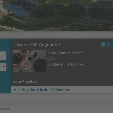
Unsere TOP-Angebote
!
1
2
Hotel Rudolf
CIN +
Goldener Herbst 7=6
zum Angebot
Alle Angebote in den Dolomiten
inasee