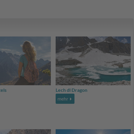
els
Lech dl Dragon
mehr