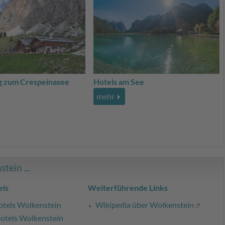
 zum Crespeinasee
Hotels am See
mehr
tein ...
ls
Weiterführende Links
otels Wolkenstein
Wikipedia über Wolkenstein
otels Wolkenstein