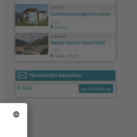
Ferienwohnungen KronSun
CIN +
Percha
Alpine Nature Hotel Stoll
CIN +
Gsies / Pichl
Newsletter bestellen
E-Mail