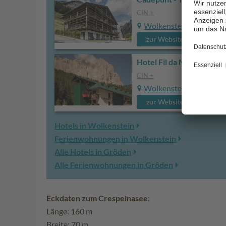
CIN +
Wolkenstein
zur Website
Hotel Fil da Mont
CIN +
Wolkenstein
zur Website
Hotels in Wolkenstein
Ferienwohnungen in Wolkenstein
Alle Hotels in Gröden
Alle Ferienwohnungen in Gröden
Eckdaten zum Crespeinasee:
Länge: 160 m
Breite: 70 m