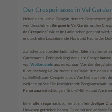
Der Crespeinasee in Val Garde
Neben dem Lech dl Dragon, deutsch Drachensee, gib
wunderschönen
Bergsee in Val Gardena
: den
Cresp
de Crespeina
“, wie er im Ladinischen genannt wird. 
er durch eine faszinierende Flora und Fauna der Do
Zwischen den beiden ladinischen Tälern Gadertal u
Gardenaccia-Felsstock liegt der klare
Crespeinasee
von
Wolkenstein
aus erreichbar: Von der Bergstat
führt der Weg Nr. 2A zuerst zur Clarkhütte, dann zu
schließlich zum Crespeinajoch. Von hier aus führt d
weiter zum See. Die faszinierende Berglandschaft u
Panorama
entschädigen für die Mühen und Anstre
Einer
alten Sage
nach, soll einst ein
feindseliger Dr
Unwesen getrieben haben. Da er mit den anderen Dr