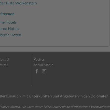
 der Piste Wolkenstein
 Sternen
rne Hotels
erne Hotels
Sterne Hotels
olomiti
Wetter
omites
Social Media
en Bergurlaub – mit Unterkünften und Angeboten in den Dolomite
ehler auftreten. Wir übernehmen keine Gewähr für die Richtigkeit und Vollständigkeit 