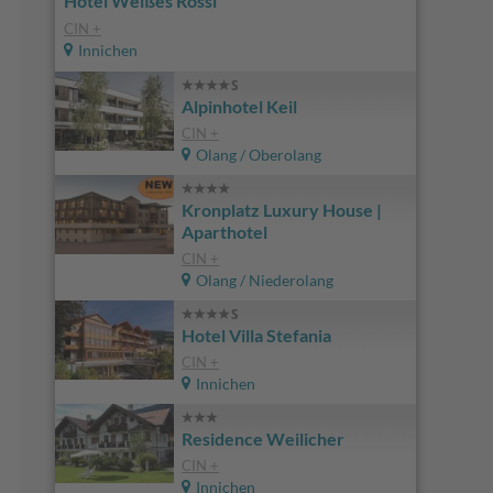
Hotel Weißes Rössl
CIN +
Innichen
Alpinhotel Keil
CIN +
Olang / Oberolang
Kronplatz Luxury House |
Aparthotel
CIN +
Olang / Niederolang
Hotel Villa Stefania
CIN +
Innichen
Residence Weilicher
CIN +
Innichen