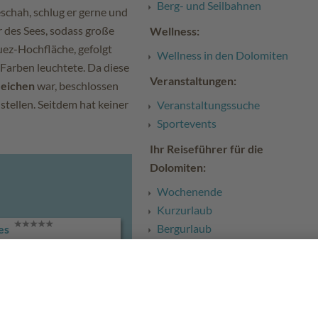
Berg- und Seilbahnen
geschah, schlug er gerne und
 des Sees, sodass große
Wellness:
uez-Hochfläche, gefolgt
Wellness in den Dolomiten
 Farben leuchtete. Da diese
Veranstaltungen:
zeichen
war, beschlossen
tellen. Seitdem hat keiner
Veranstaltungssuche
Sportevents
Ihr Reiseführer für die
Dolomiten:
Wochenende
Kurzurlaub
Bergurlaub
es
7 Tage Sommerurlaub
7 Tage Winterurlaub
5 Tage Urlaub
3 Tage Urlaub
es Lodge