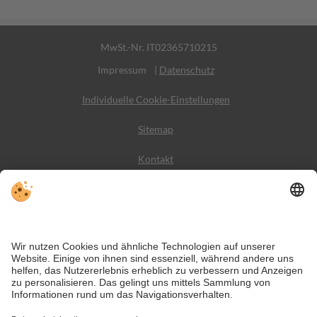
MwSt.-Nr. IT02365710215
Impressum
|
Datenschutz
Individuelle Cookie-Einstellungen
Sitemap
Kontakt
Wetter
Social Media
VIVODolomiti ist das Reiseportal für unvergesslichen
Bergurlaub – mit Unterkünften und Angeboten in den