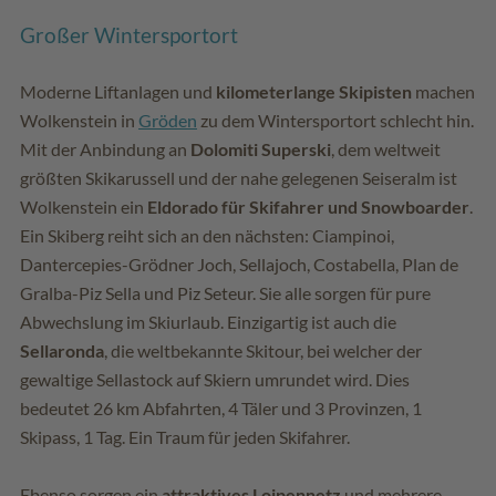
Großer Wintersportort
Moderne Liftanlagen und
kilometerlange Skipisten
machen
Wolkenstein in
Gröden
zu dem Wintersportort schlecht hin.
Mit der Anbindung an
Dolomiti Superski
, dem weltweit
größten Skikarussell und der nahe gelegenen Seiseralm ist
Wolkenstein ein
Eldorado für Skifahrer und Snowboarder
.
Ein Skiberg reiht sich an den nächsten: Ciampinoi,
Dantercepies-Grödner Joch, Sellajoch, Costabella, Plan de
Gralba-Piz Sella und Piz Seteur. Sie alle sorgen für pure
Abwechslung im Skiurlaub. Einzigartig ist auch die
Sellaronda
, die weltbekannte Skitour, bei welcher der
gewaltige Sellastock auf Skiern umrundet wird. Dies
bedeutet 26 km Abfahrten, 4 Täler und 3 Provinzen, 1
Skipass, 1 Tag. Ein Traum für jeden Skifahrer.
Ebenso sorgen ein
attraktives Loipennetz
und mehrere