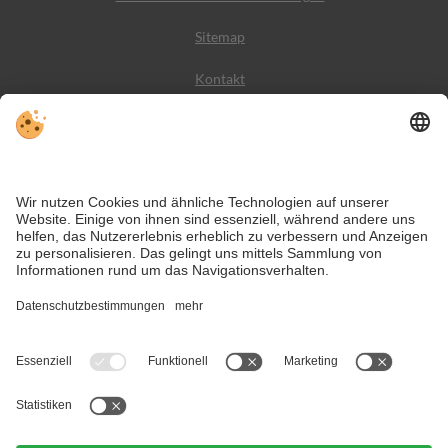
Sitemap
Kontakt
Wetter
Social Media
VIVODolomiti ist das Reiseportal für unvergesslichen
Bergurlaub – mit Unterkünften und Angeboten in den
Dolomiten, im UNESCO Weltnaturerbe.
Trotz genauer Arbeit und ständigem Aktualisieren der Inhalte, können Fehler
auftreten. Wir übernehmen keine Gewähr für die Richtigkeit und
Vollständigkeit aller Informationen.
Informieren Sie sich sicherheitshalber nochmals beim Veranstalter vor Ort
über die aktuellen Bedingungen.