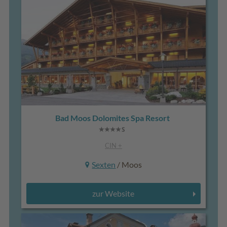
Bad Moos Dolomites Spa Resort
CIN +
Sexten
/ Moos
zur Website