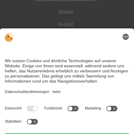
Sitemap
Kontakt
Wetter
Social Media
VIVODolomiti ist das Reiseportal für unvergesslichen
Bergurlaub – mit Unterkünften und Angeboten in den
Dolomiten, im UNESCO Weltnaturerbe.
Trotz genauer Arbeit und ständigem Aktualisieren der Inhalte, können Fehler
auftreten. Wir übernehmen keine Gewähr für die Richtigkeit und
Vollständigkeit aller Informationen.
Informieren Sie sich sicherheitshalber nochmals beim Veranstalter vor Ort
über die aktuellen Bedingungen.