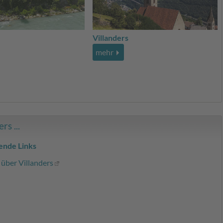
Villanders
mehr
s ...
ende Links
 über Villanders