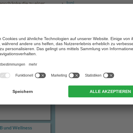
Juni
henschänke die zu einer
Juli
August
September
nd Umgebung
Oktober
November
Dezember
&B und Wellness