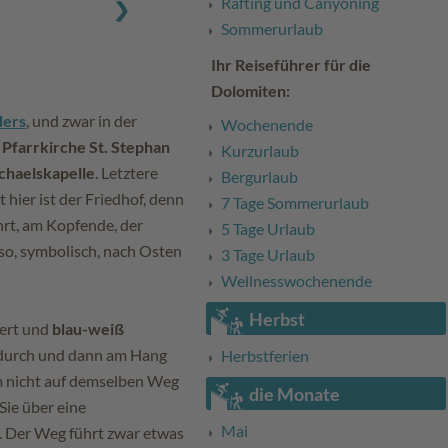
Rafting und Canyoning
Sommerurlaub
Ihr Reiseführer für die
Dolomiten:
ders
, und zwar in der
Wochenende
r
Pfarrkirche St. Stephan
Kurzurlaub
chaelskapelle
. Letztere
Bergurlaub
hier ist der Friedhof, denn
7 Tage Sommerurlaub
rt, am Kopfende, der
5 Tage Urlaub
so, symbolisch, nach Osten
3 Tage Urlaub
Wellnesswochenende
Herbst
dert und
blau-weiß
ndurch und dann am Hang
Herbstferien
Um nicht auf demselben Weg
die Monate
Sie über eine
Mai
Der Weg führt zwar etwas