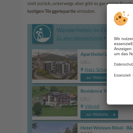
steil zurück, unterwegs aber gibt es gar einige Busc
lustigen Törggelepartie
einladen.
Wanderhotels im Eisacktal u
Zu allen Wanderhotels
Aparthotel Laurena
CIN +
Natz-Schabs
zur Website
Residence Töglhof
CIN +
Villnöß
zur Website
Hotel Weisses Rössl - B