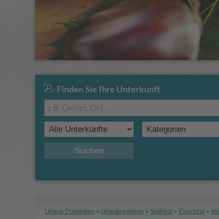
Finden Sie Ihre Unterkunft
Suchen
Urlaub Dolomiten
>
Urlaubsgebiete
>
Südtirol
>
Eisacktal
>
Wa