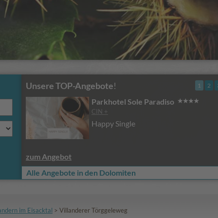
Unsere TOP-Angebote
!
1
2
Parkhotel Sole Paradiso
CIN +
Happy Single
zum Angebot
Alle Angebote in den Dolomiten
ndern im Eisacktal
>
Villanderer Törggeleweg