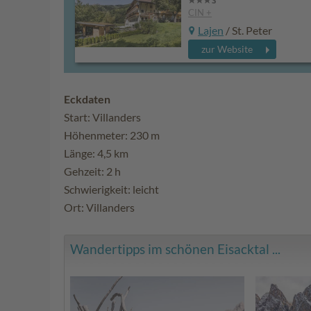
CIN +
Lajen
/ St. Peter
zur Website
Eckdaten
Start: Villanders
Höhenmeter: 230 m
Länge: 4,5 km
Gehzeit: 2 h
Schwierigkeit: leicht
Ort: Villanders
Wandertipps im schönen Eisacktal ...