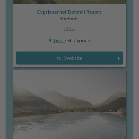
Cyprianerhof Dolomit Resort
CIN +
Tiers
/ St. Zyprian
zur Website