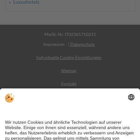
Luxushotels
MwSt.-Nr. IT02365710215
Impressum
|
Datenschutz
Individuelle Cookie-Einstellungen
Sitemap
Kontakt
Wetter
Social Media
VIVODolomiti ist das Reiseportal für unvergesslichen