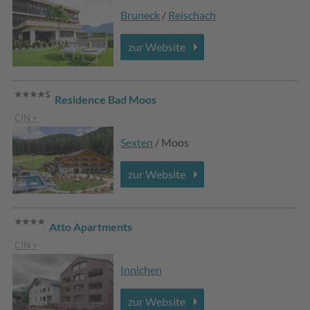
Bruneck
/
Reischach
zur Website
Residence Bad Moos
CIN +
Sexten
/ Moos
zur Website
Atto Apartments
CIN +
Innichen
zur Website