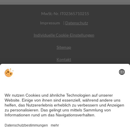
MwSt.-Nr. IT02365710215
Impressum
|
Datenschutz
Individuelle Cookie-Einstellungen
Sitemap
Kontakt
Wetter
Social Media
VIVODolomiti ist das Reiseportal für unvergesslichen
Bergurlaub – mit Unterkünften und Angeboten in den
Dolomiten, im UNESCO Weltnaturerbe.