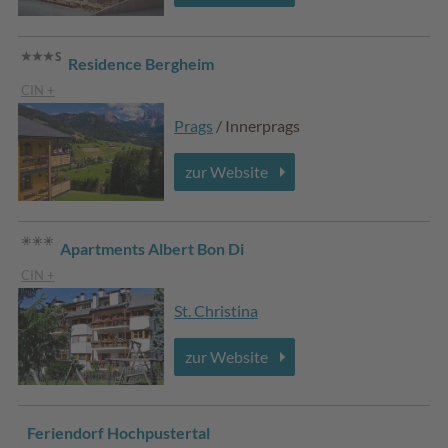
Residence Bergheim
CIN +
Prags
/ Innerprags
zur Website
Apartments Albert Bon Di
CIN +
St. Christina
zur Website
Feriendorf Hochpustertal