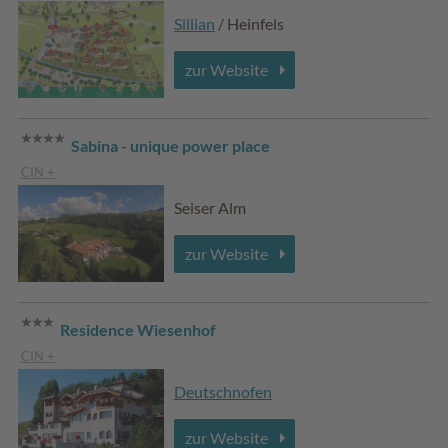
Sillian
/ Heinfels
zur Website
Sabina - unique power place
CIN +
Seiser Alm
zur Website
Residence Wiesenhof
CIN +
Deutschnofen
zur Website