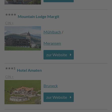
Mountain Lodge Margit
CIN +
Mühlbach
/
Meransen
zur Website
Hotel Amaten
CIN +
Bruneck
zur Website