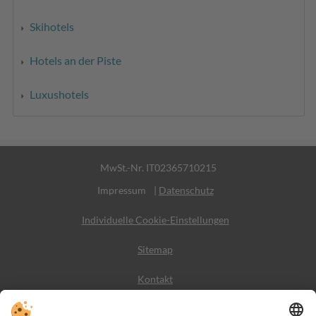
Skihotels
Hotels an der Piste
Luxushotels
MwSt.-Nr. IT02365710215
Impressum
|
Datenschutz
Individuelle Cookie-Einstellungen
Sitemap
Kontakt
Wetter