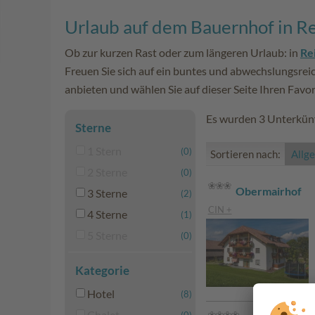
Urlaub auf dem Bauernhof in R
Ob zur kurzen Rast oder zum längeren Urlaub: in
Re
Freuen Sie sich auf ein buntes und abwechslungsre
anbieten und wählen Sie auf dieser Seite Ihren Favor
Es wurden 3 Unterkünf
Sterne
1 Stern
(0)
Sortieren nach:
Allg
2 Sterne
(0)
Obermairhof
3 Sterne
(2)
CIN +
4 Sterne
(1)
5 Sterne
(0)
Kategorie
Hotel
(8)
Chalet