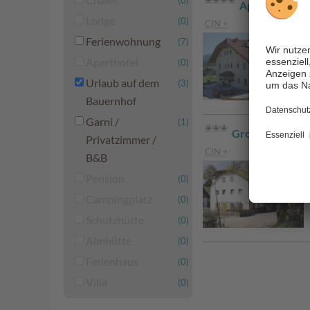
(0)
Appartements
Lodge
(0)
CIN +
Ferienwohnung
(7)
Aparthotel
(0)
Urlaub auf dem
(3)
Bauernhof
Garni /
(1)
Großflatscherh
Privatzimmer /
CIN +
B&B
Pension
(0)
Campingplatz
(0)
Schutzhütte
(0)
Almhütte
(0)
Ferienhaus
(0)
Villa
(0)