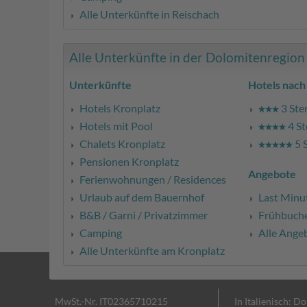
Alle Unterkünfte in Reischach
Alle Unterkünfte in der Dolomitenregion K
Unterkünfte
Hotels nach
Hotels Kronplatz
3 Ste
Hotels mit Pool
4 St
Chalets Kronplatz
5 
Pensionen Kronplatz
Angebote
Ferienwohnungen / Residences
Urlaub auf dem Bauernhof
Last Minu
B&B / Garni / Privatzimmer
Frühbuch
Camping
Alle Ange
Alle Unterkünfte am Kronplatz
MwSt.-Nr. IT02365710215
In Italienisch: D