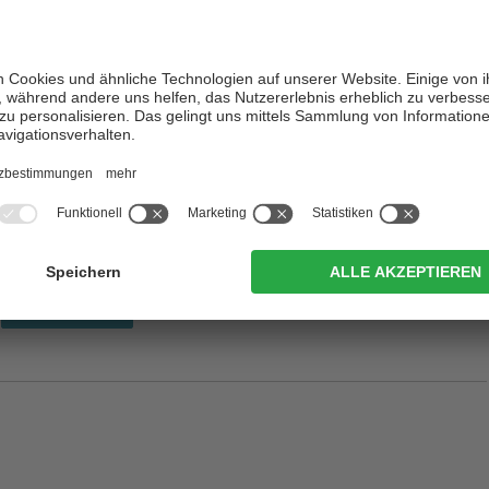
 Moarberg
Bruneck
/
Reischach
zur Website
of
Bruneck
/
Reischach
zur Website