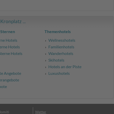
ronplatz ...
 Sternen
Themenhotels
rne Hotels
Wellnesshotels
erne Hotels
Familienhotels
Sterne Hotels
Wanderhotels
Skihotels
Hotels an der Piste
te Angebote
Luxushotels
erangebote
bote
olomiti
Wetter