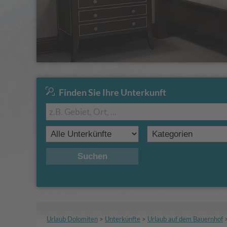
Finden Sie Ihre Unterkunft
Suchen
Urlaub Dolomiten
>
Unterkünfte
>
Urlaub auf dem Bauernhof