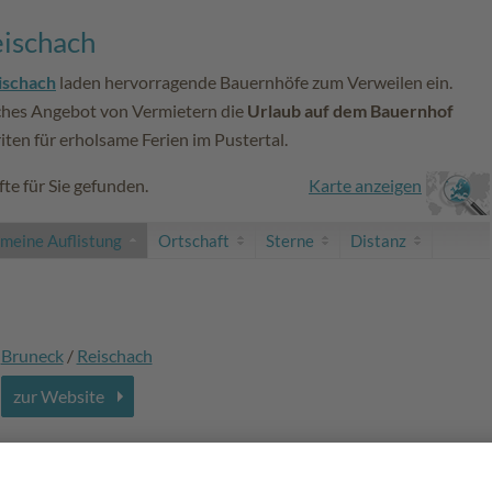
eischach
ischach
laden hervorragende Bauernhöfe zum Verweilen ein.
iches Angebot von Vermietern die
Urlaub auf dem Bauernhof
iten für erholsame Ferien im Pustertal.
te für Sie gefunden.
Karte anzeigen
emeine Auflistung
Ortschaft
Sterne
Distanz
Bruneck
/
Reischach
zur Website