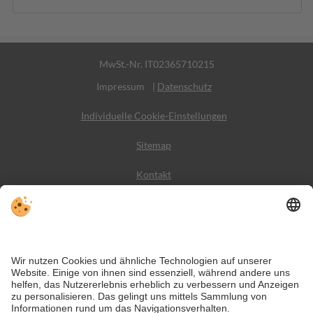
MwSt.-Nr. IT02365710215
Impressum
|
Datenschutz
Individuelle Cookie-Einstellungen
Sitemap
Kontakt
Wetter
Social Media
VIVODolomiti ist das Reiseportal für unvergesslichen