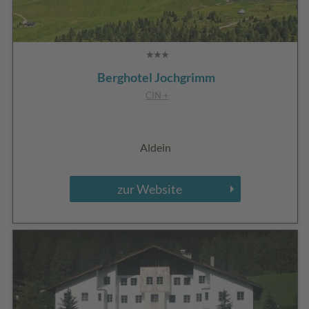
Berghotel Jochgrimm
CIN +
Aldein
zur Website