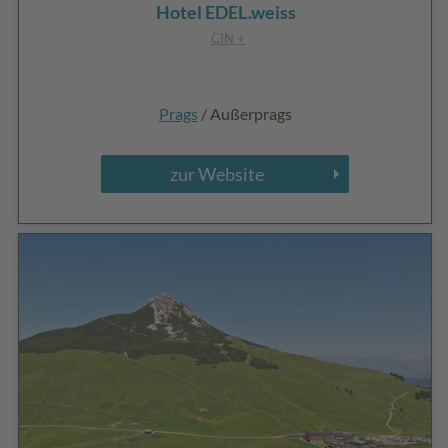
Hotel EDEL.weiss
CIN +
Prags
/ Außerprags
zur Website