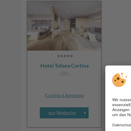
Hotel Tofana Cortina
CIN +
Cortina d Ampezzo
zur Website