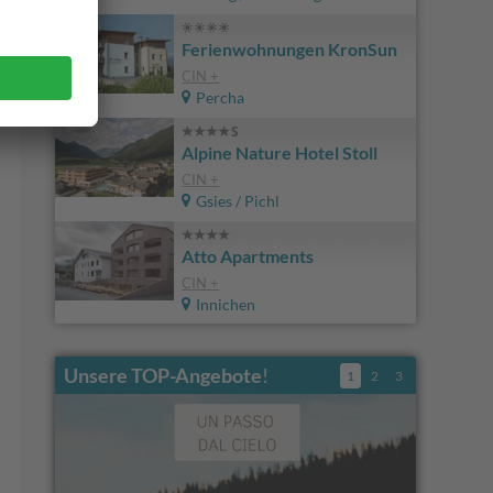
Ferienwohnungen KronSun
CIN +
Percha
Alpine Nature Hotel Stoll
CIN +
Gsies / Pichl
Atto Apartments
CIN +
Innichen
Unsere TOP-Angebote
!
1
2
3