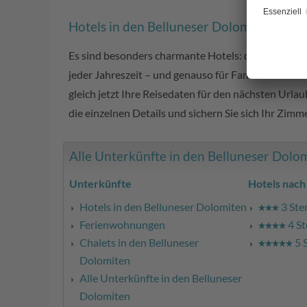
Hotels in den Belluneser Dolomiten in Ita
Es sind besonders charmante Hotels: die
Hotels in
jeder Jahreszeit – und genauso für Familien mit Kin
gleich jetzt Ihre Reisedaten für den nächsten Urlaub
die einzelnen Details und sichern Sie sich Ihr Zimm
Alle Unterkünfte in den Belluneser Dolomi
Unterkünfte
Hotels nach
Hotels in den Belluneser Dolomiten
3 Ste
Ferienwohnungen
4 St
Chalets in den Belluneser
5 
Dolomiten
Alle Unterkünfte in den Belluneser
Dolomiten