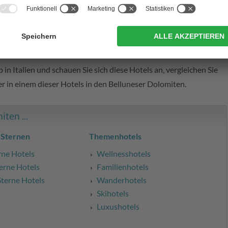
lien
 der Provinz Belluno
. Und ihr Preis ist äußerst interessant – zu
dern als auch für den Urlaub zu zweit. Fixieren Sie am besten
 in Italien und schauen Sie sich diese Hotels an, vergleichen Sie
er in einem dieser Hotels in den Belluneser Dolomiten.
ten ...
 Sternen
Themenhotels
rne Hotels
Wellnesshotels
erne Hotels
Familienhotels
Sterne Hotels
Wanderhotels
Skihotels
Luxushotels