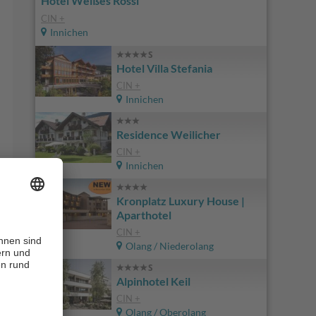
Hotel Weißes Rössl
CIN +
Innichen
Hotel Villa Stefania
CIN +
Innichen
Residence Weilicher
CIN +
Innichen
Kronplatz Luxury House |
Aparthotel
CIN +
Olang / Niederolang
Alpinhotel Keil
CIN +
Olang / Oberolang