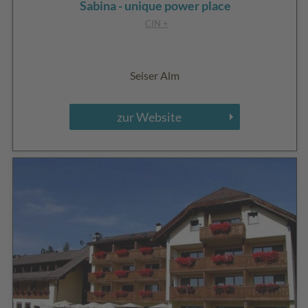
Sabina - unique power place
CIN +
Seiser Alm
zur Website