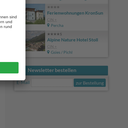
Ferienwohnungen KronSun
CIN +
Percha
Alpine Nature Hotel Stoll
CIN +
Gsies / Pichl
Newsletter bestellen
E-Mail