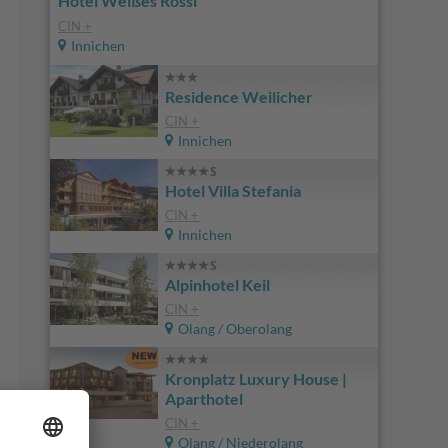
Hotel Weißes Rössl
CIN +
Innichen
Residence Weilicher
CIN +
Innichen
Hotel Villa Stefania
CIN +
Innichen
Alpinhotel Keil
CIN +
Olang / Oberolang
Kronplatz Luxury House |
Aparthotel
CIN +
Olang / Niederolang