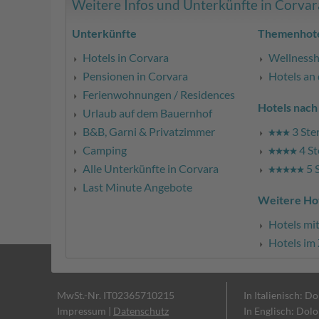
Weitere Infos und Unterkünfte in Corvara 
Unterkünfte
Themenhote
Hotels in Corvara
Wellnessh
Pensionen in Corvara
Hotels an 
Ferienwohnungen / Residences
Hotels nach
Urlaub auf dem Bauernhof
B&B, Garni & Privatzimmer
3 Ste
Camping
4 St
Alle Unterkünfte in Corvara
5 
Last Minute Angebote
Weitere Ho
Hotels mi
Hotels im
MwSt.-Nr. IT02365710215
In Italienisch: D
Impressum
|
Datenschutz
In Englisch: Dol