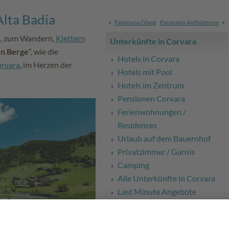
Alta Badia
Panorama Olang
Panorama Antholzersee
en, zum Wandern,
Klettern
Unterkünfte in Corvara
en Berge
“, wie die
Hotels in Corvara
rvara
, im Herzen der
Hotels mit Pool
Hotels im Zentrum
Pensionen Corvara
Ferienwohnungen /
Residences
Urlaub auf dem Bauernhof
Privatzimmer / Garnis
Camping
Alle Unterkünfte in Corvara
Last Minute Angebote
Service & Media