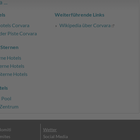
...
ls
Weiterführende Links
otels Corvara
Wikipedia über Corvara
der Piste Corvara
 Sternen
rne Hotels
erne Hotels
Sterne Hotels
tels
t Pool
 Zentrum
olomiti
Wetter
omites
Social Media