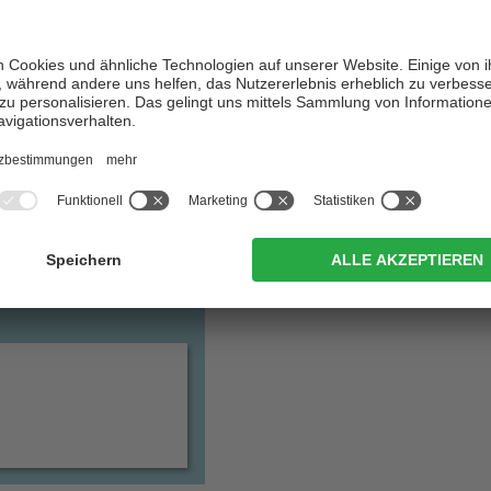
Karte und Anreise
Wetter
Veranstaltungssuche
t Ihnen, worauf Sie sich
Informationen von A-Z
n dürfen. Und wetten, es
 auf den Sassongher, an
Webcams
360 Grad Panoramen
fte in Corvara