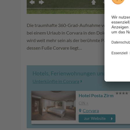
Die traumhafte 360-Grad-Aufnahme von Corvara zeig
bei einem Urlaub in Corvara in den Dolomiten freue
wird weit mehr sein als der berühmte Panoramablick
dessen Fuße Corvare liegt…
Hotels, Ferienwohnungen und Unterkün
Unterkünfte in Corvara
Hotel Posta Zirm
CIN +
Corvara
zur Website