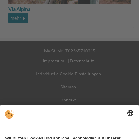
Via Alpina
mehr
MwSt.-Nr. IT02365710215
Impressum
|
Datenschutz
Individuelle Cookie-Einstellungen
Sitemap
Kontakt
Wetter
Social Media