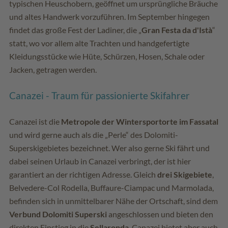
typischen Heuschobern, geöffnet um ursprüngliche Bräuche
und altes Handwerk vorzuführen. Im September hingegen
findet das große Fest der Ladiner, die „
Gran Festa da d'Istà
“
statt, wo vor allem alte Trachten und handgefertigte
Kleidungsstücke wie Hüte, Schürzen, Hosen, Schale oder
Jacken, getragen werden.
Canazei - Traum für passionierte Skifahrer
Canazei ist die
Metropole der Wintersportorte im Fassatal
und wird gerne auch als die „Perle“ des Dolomiti-
Superskigebietes bezeichnet. Wer also gerne Ski fährt und
dabei seinen Urlaub in Canazei verbringt, der ist hier
garantiert an der richtigen Adresse. Gleich
drei Skigebiete
,
Belvedere-Col Rodella, Buffaure-Ciampac und Marmolada,
befinden sich in unmittelbarer Nähe der Ortschaft, sind dem
Verbund Dolomiti Superski
angeschlossen und bieten den
direkten Einstieg in die
Sellaronda
. Canazei bietet aber auch