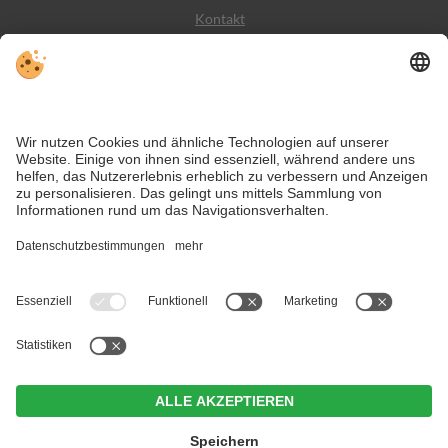
Kontakt
Wetter
Social Media
VIVODolomiti ist das Reiseportal für unvergesslichen
Bergurlaub – mit Unterkünften und Angeboten in den
Dolomiten, im UNESCO Weltnaturerbe.
Trotz genauer Arbeit und ständigem Aktualisieren der Inhalte, können Fehler
auftreten. Wir übernehmen keine Gewähr für die Richtigkeit und
Vollständigkeit aller Informationen.
Informieren Sie sich sicherheitshalber nochmals beim Veranstalter vor Ort
über die aktuellen Bedingungen.