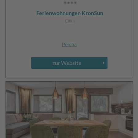
Ferienwohnungen KronSun
CIN +
Percha
zur Website