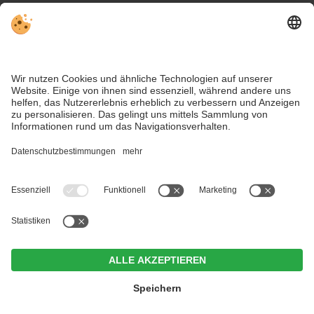
Wetter
Social Media
VIVODolomiti ist das Reiseportal für unvergesslichen
Bergurlaub – mit Unterkünften und Angeboten in den
Dolomiten, im UNESCO Weltnaturerbe.
Trotz genauer Arbeit und ständigem Aktualisieren der Inhalte, können Fehler
auftreten. Wir übernehmen keine Gewähr für die Richtigkeit und
Vollständigkeit aller Informationen.
Informieren Sie sich sicherheitshalber nochmals beim Veranstalter vor Ort
über die aktuellen Bedingungen.
Hotel Weißes Rössl
CIN +