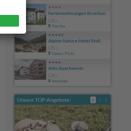
Ferienwohnungen KronSun
CIN +
Percha
Alpine Nature Hotel Stoll
CIN +
Gsies / Pichl
Atto Apartments
CIN +
Innichen
Unsere TOP-Angebote
!
1
2
3