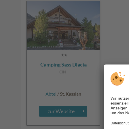
Camping Sass Dlacia
CIN +
Abtei
/ St. Kassian
zur Website