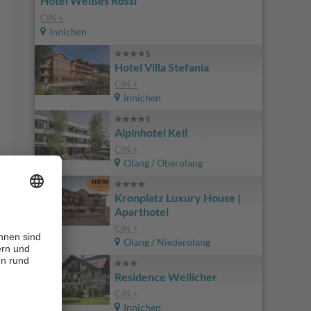
Hotel Weißes Rössl
CIN +
Innichen
Hotel Villa Stefania
CIN +
Innichen
Alpinhotel Keil
CIN +
Olang / Oberolang
Kronplatz Luxury House |
Aparthotel
CIN +
Olang / Niederolang
Residence Weilicher
CIN +
Innichen