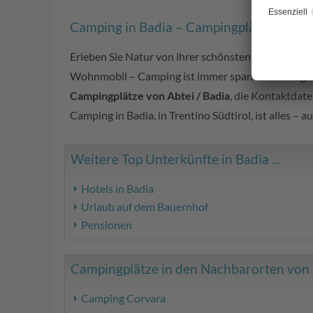
Camping in Badia – Campingplätze in her
Erleben Sie Natur von ihrer schönsten Seite: beim
C
Wohnmobil – Camping ist immer spannend und garan
Campingplätze von Abtei / Badia
, die Kontaktdate
Camping in Badia, in Trentino Südtirol, ist alles – 
Weitere Top Unterkünfte in Badia ...
Hotels in Badia
Urlaub auf dem Bauernhof
Pensionen
Campingplätze in den Nachbarorten von B
Camping Corvara