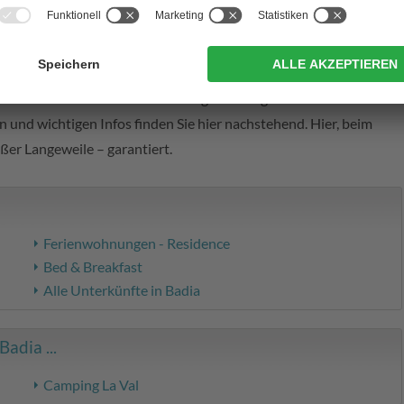
rlicher Natur
amping in Badia im Gadertal
. Ob mit dem eigenen Zelt oder im
tiert erlebnisreiche Urlaubstage für die ganze Familie. Die
n und wichtigen Infos finden Sie hier nachstehend. Hier, beim
außer Langeweile – garantiert.
Ferienwohnungen - Residence
Bed & Breakfast
Alle Unterkünfte in Badia
adia ...
Camping La Val