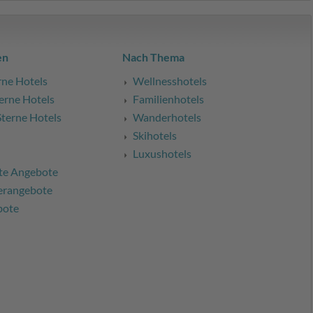
en
Nach Thema
rne Hotels
Wellnesshotels
erne Hotels
Familienhotels
Sterne Hotels
Wanderhotels
Skihotels
Luxushotels
te Angebote
erangebote
bote