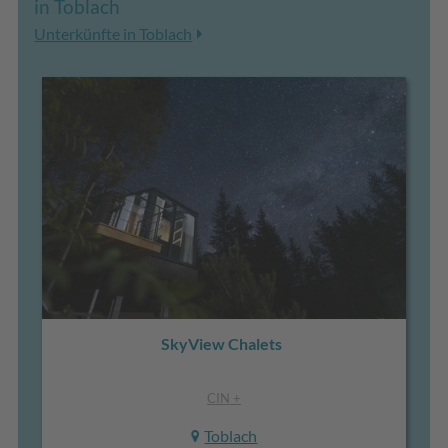
in Toblach
Unterkünfte in Toblach
SkyView Chalets
CIN +
Toblach