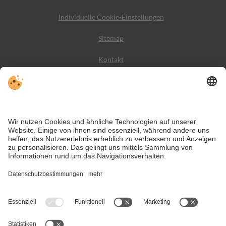
Individuelle Cookie-Einstellungen
Sitemap
Kontakt
Wetter
Social Media
VIVODolomiti ist das Reiseportal für unvergesslichen
Bergurlaub – mit Unterkünften und Angeboten in den
Dolomiten, im UNESCO Weltnaturerbe.
Trotz genauer Arbeit und ständigem Aktualisieren der Inhalte, können Fehler
auftreten. Wir übernehmen keine Gewähr für die Richtigkeit und
Vollständigkeit aller Informationen.