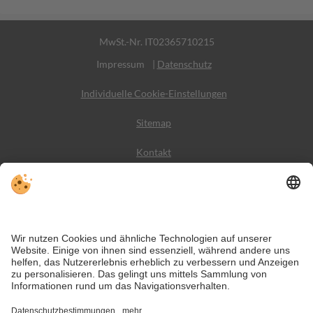
MwSt.-Nr. IT02365710215
Impressum
|
Datenschutz
Individuelle Cookie-Einstellungen
Sitemap
Kontakt
Wetter
Social Media
VIVODolomiti ist das Reiseportal für unvergesslichen
Bergurlaub – mit Unterkünften und Angeboten in den
Dolomiten, im UNESCO Weltnaturerbe.