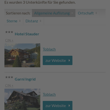
Es wurden 3 Unterkünfte für Sie gefunden.
Sortieren nach:
Allgemeine Auflistung
Ortschaft
Sterne
Distanz
Hotel Stauder
CIN +
Toblach
zur Website
Garni Ingrid
CIN +
Toblach
zur Website