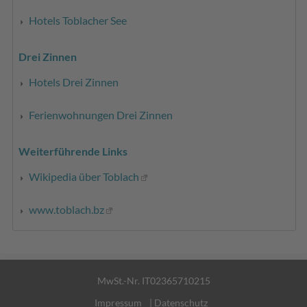
Hotels Toblacher See
Drei Zinnen
Hotels Drei Zinnen
Ferienwohnungen Drei Zinnen
Weiterführende Links
Wikipedia über Toblach
www.toblach.bz
MwSt.-Nr. IT02365710215
Impressum
|
Datenschutz