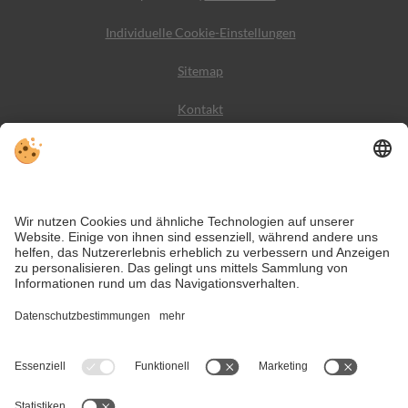
Individuelle Cookie-Einstellungen
Sitemap
Kontakt
Wetter
Social Media
VIVODolomiti ist das Reiseportal für unvergesslichen
Bergurlaub – mit Unterkünften und Angeboten in den
Dolomiten, im UNESCO Weltnaturerbe.
Trotz genauer Arbeit und ständigem Aktualisieren der Inhalte, können Fehler
auftreten. Wir übernehmen keine Gewähr für die Richtigkeit und
Vollständigkeit aller Informationen.