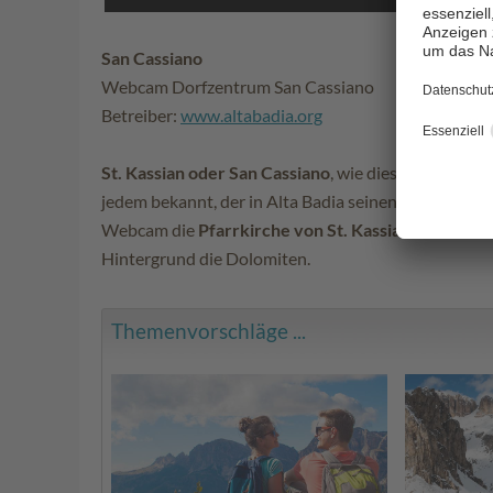
San Cassiano
Webcam Dorfzentrum San Cassiano
Betreiber:
www.altabadia.org
St. Kassian oder San Cassiano
, wie dieser Ortsteil 
jedem bekannt, der in Alta Badia seinen Urlaub verbr
Webcam die
Pfarrkirche von St. Kassian
, mitten i
Hintergrund die Dolomiten.
Themenvorschläge ...