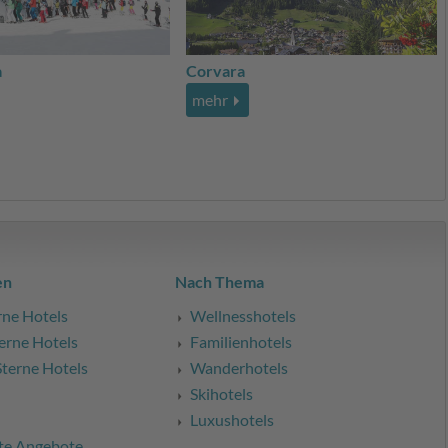
a
Corvara
mehr
en
Nach Thema
rne Hotels
Wellnesshotels
erne Hotels
Familienhotels
Sterne Hotels
Wanderhotels
Skihotels
Luxushotels
te Angebote