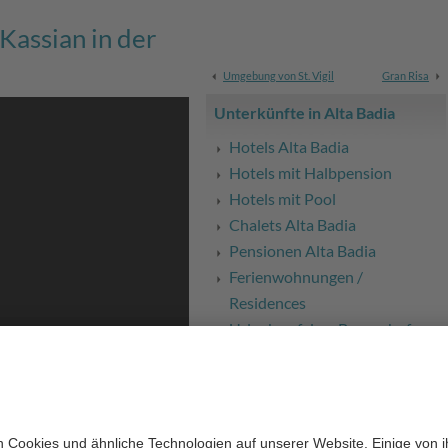
Kassian in der
Umgebung von St. Vigil
Gran Risa
Unterkünfte in Alta Badia
Hotels Alta Badia
Hotels mit Halbpension
Hotels mit Pool
Chalets Alta Badia
Pensionen Alta Badia
Ferienwohnungen /
Residences
Urlaub auf dem Bauernhof
Bauernhof mit Halbpension
B&B / Garni / Privatzimmer
Camping
Alle Unterkünfte in Alta Badia