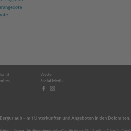
erangebote
bote
olomiti
Wetter
omites
Social Media
en Bergurlaub – mit Unterkünften und Angeboten in den Dolomite
ehler auftreten. Wir übernehmen keine Gewähr für die Richtigkeit und Vollständigkeit 