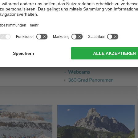
Last Minute Angebote
Service & Media
Karte und Anreise
Wetter
Veranstaltungssuche
von Badia genannt wird, ist
Informationen von A-Z
ingt. Im Blick dieser
m Ortszentrum, und im
Webcams
360 Grad Panoramen