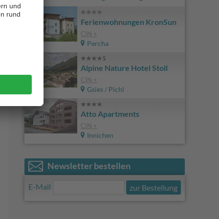
Ferienwohnungen KronSun
CIN +
Percha
Alpine Nature Hotel Stoll
CIN +
Gsies / Pichl
Atto Apartments
CIN +
Innichen
Newsletter bestellen
E-Mail