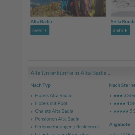
Alta Badia
Sella Rond
mehr
mehr
Alle Unterkünfte in Alta Badia ...
Nach Typ
Nach Stern
Hotels Alta Badia
3 Ste
Hotels mit Pool
4 St
Chalets Alta Badia
5 
Pensionen Alta Badia
Angebote
Ferienwohnungen / Residences
Urlaub auf dem Bauernhof
Last Minu