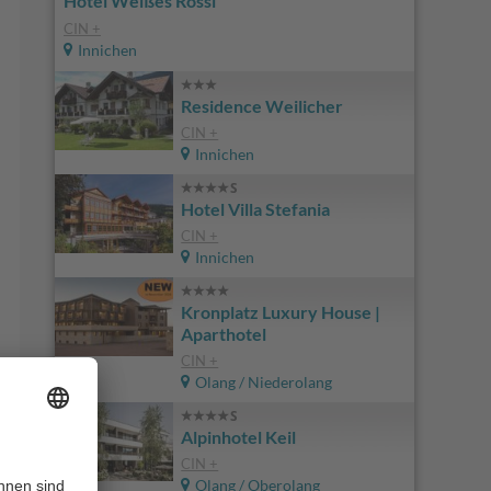
Hotel Weißes Rössl
CIN +
Innichen
Residence Weilicher
CIN +
Innichen
Hotel Villa Stefania
CIN +
Innichen
Kronplatz Luxury House |
Aparthotel
CIN +
Olang / Niederolang
Alpinhotel Keil
CIN +
Olang / Oberolang