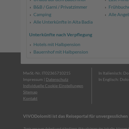
B&B / Garni / Privatzimmer
Frühbuch
Camping
Alle Ange
Alle Unterkünfte in Alta Badia
Unterkünfte nach Verpflegung
Hotels mit Halbpension
Bauernhof mit Halbpension
MwSt.-Nr. IT02365710215
In Italienisch: D
Impressum
|
Datenschutz
In Englisch: Dol
Individuelle Cookie-Einstellungen
Sitemap
Kontakt
VIVODolomiti ist das Reiseportal für unvergesslich
Trotz genauer Arbeit und ständigem Aktualisieren der Inhalte, können F