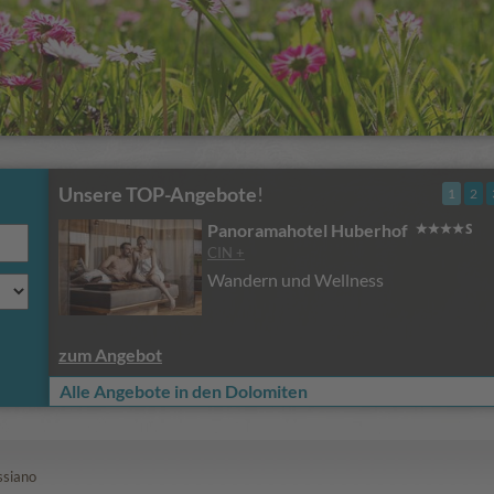
Unsere TOP-Angebote
!
1
2
Panoramahotel Huberhof
CIN +
Wandern und Wellness
zum Angebot
Alle Angebote in den Dolomiten
ssiano