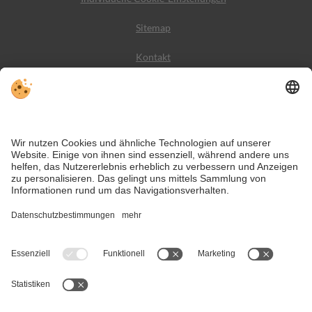
Sitemap
Kontakt
Wetter
Social Media
VIVODolomiti ist das Reiseportal für unvergesslichen
Bergurlaub – mit Unterkünften und Angeboten in den
Dolomiten, im UNESCO Weltnaturerbe.
Trotz genauer Arbeit und ständigem Aktualisieren der Inhalte, können Fehler
auftreten. Wir übernehmen keine Gewähr für die Richtigkeit und
Vollständigkeit aller Informationen.
Informieren Sie sich sicherheitshalber nochmals beim Veranstalter vor Ort
über die aktuellen Bedingungen.