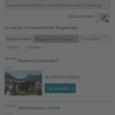
Auswahl an ähnlichen Unterkünften in der Umgebung.
Karte anzeigen
Es wurden 4 Unterkünfte für Sie gefunden.
Sortieren nach:
Allgemeine Auflistung
Ortschaft
Sterne
Distanz
Residence Garni Alnö
CIN +
St. Vigil in Enneberg
zur Website
ROUDA luxury retreat
CIN +