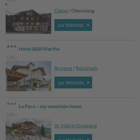
Olang
/ Oberolang
zur Website
Hotel B&B Martha
CIN +
Bruneck
/
Reischach
zur Website
La Para – my mountain home
CIN +
St. Vigil in Enneberg
zur Website