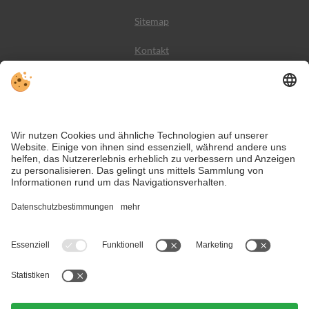
Sitemap
Kontakt
Wetter
Social Media
VIVODolomiti ist das Reiseportal für unvergesslichen
Bergurlaub – mit Unterkünften und Angeboten in den
Dolomiten, im UNESCO Weltnaturerbe.
Trotz genauer Arbeit und ständigem Aktualisieren der Inhalte, können Fehler
auftreten. Wir übernehmen keine Gewähr für die Richtigkeit und
Vollständigkeit aller Informationen.
Informieren Sie sich sicherheitshalber nochmals beim Veranstalter vor Ort
über die aktuellen Bedingungen.