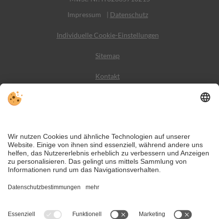
Impressum
|
Datenschutz
Individuelle Cookie-Einstellungen
Sitemap
Kontakt
Wetter
Social Media
VIVODolomiti ist das Reiseportal für unvergesslichen
Bergurlaub – mit Unterkünften und Angeboten in den
Dolomiten, im UNESCO Weltnaturerbe.
Trotz genauer Arbeit und ständigem Aktualisieren der Inhalte, können Fehler