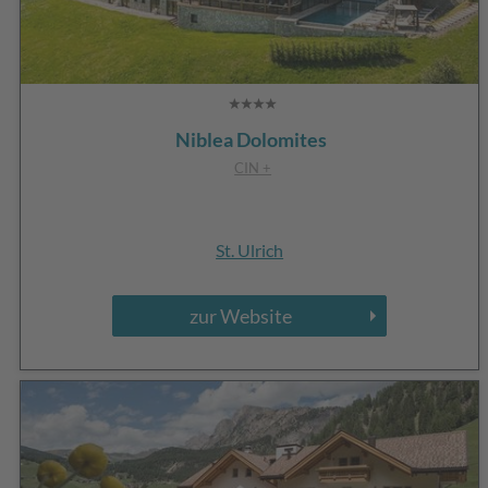
Niblea Dolomites
CIN +
St. Ulrich
zur Website