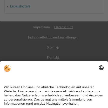
Luxushotels
MwSt.-Nr. IT02365710215
Impressum
|
Datenschutz
Individuelle Cookie-Einstellungen
Sitemap
Kontakt
Wetter
Social Media
VIVODolomiti ist das Reiseportal für unvergesslichen
Bergurlaub – mit Unterkünften und Angeboten in den