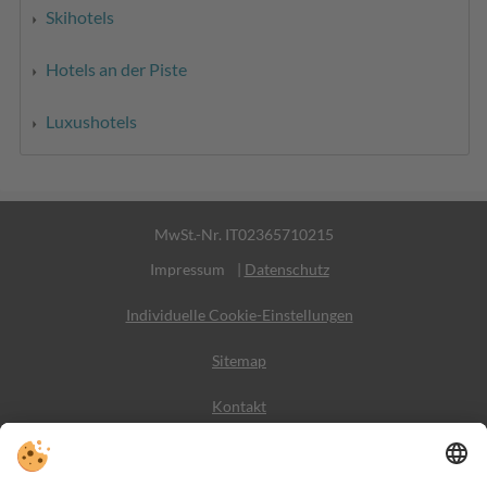
Skihotels
Hotels an der Piste
Luxushotels
MwSt.-Nr. IT02365710215
Impressum
|
Datenschutz
Individuelle Cookie-Einstellungen
Sitemap
Kontakt
Wetter