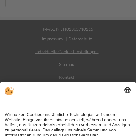
MwSt.-Nr. IT02365710215
Impressum
|
Datenschutz
Individuelle Cookie-Einstellungen
Sitemap
Kontakt
Wetter
Social Media
VIVODolomiti ist das Reiseportal für unvergesslichen