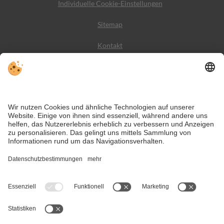
Individuelle Cookie-Einstellungen
Sitemap
Kontakt
Wetter
Social Media
VIVODolomiti ist das Reiseportal für unvergesslichen
Bergurlaub – mit Unterkünften und Angeboten in den
Dolomiten, im UNESCO Weltnaturerbe.
Trotz genauer Arbeit und ständigem Aktualisieren der Inhalte, können Fehler
auftreten. Wir übernehmen keine Gewähr für die Richtigkeit und
Vollständigkeit aller Informationen.
Informieren Sie sich sicherheitshalber nochmals beim Veranstalter vor Ort