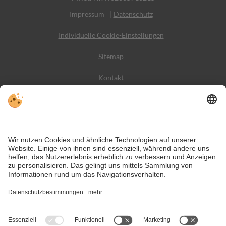
Impressum
|
Datenschutz
Individuelle Cookie-Einstellungen
Sitemap
Kontakt
Wetter
Social Media
VIVODolomiti ist das Reiseportal für unvergesslichen
Bergurlaub – mit Unterkünften und Angeboten in den
Dolomiten, im UNESCO Weltnaturerbe.
Trotz genauer Arbeit und ständigem Aktualisieren der Inhalte, können Fehler