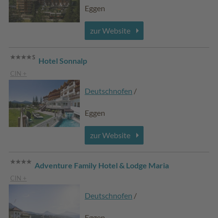
Eggen
zur Website
Hotel Sonnalp
CIN +
Deutschnofen
/
Eggen
zur Website
Adventure Family Hotel & Lodge Maria
CIN +
Deutschnofen
/
Eggen