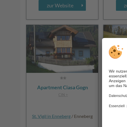
zur Website
z
Apartment Ciasa Gogn
Gsc
CIN +
St. Vigil in Enneberg
/ Enneberg
St. Marti