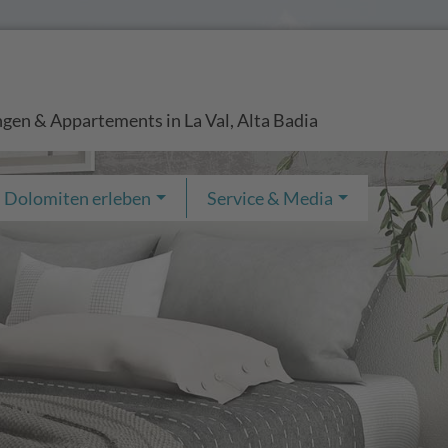
gen & Appartements in La Val, Alta Badia
Dolomiten erleben
Service & Media