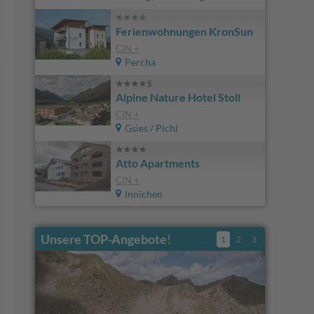
Ferienwohnungen KronSun
CIN +
Percha
Alpine Nature Hotel Stoll
CIN +
Gsies / Pichl
Atto Apartments
CIN +
Innichen
Unsere TOP-Angebote
!
1
2
3