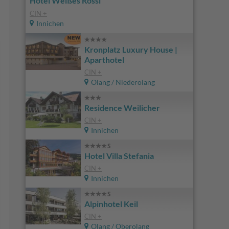
Hotel Weißes Rössl
CIN +
Innichen
Kronplatz Luxury House |
Aparthotel
CIN +
Olang / Niederolang
Residence Weilicher
CIN +
Innichen
Hotel Villa Stefania
CIN +
Innichen
Alpinhotel Keil
CIN +
Olang / Oberolang