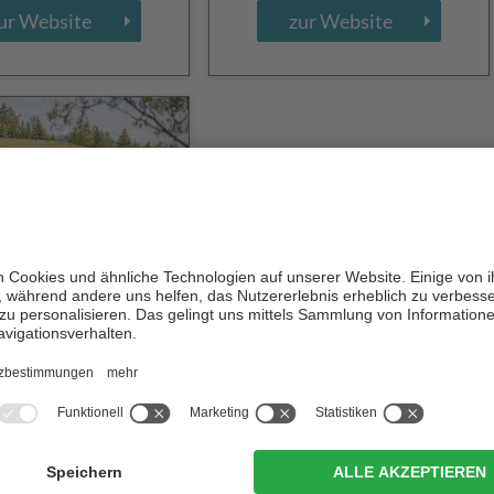
ur Website
zur Website
nara Agriturism
CIN +
n in Thurn
/ Longiarü -