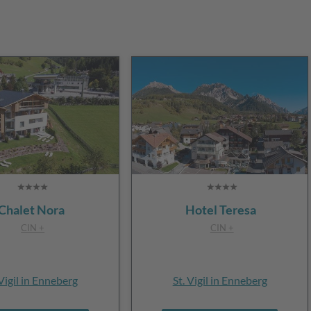
Chalet Nora
Hotel Teresa
CIN +
CIN +
 Vigil in Enneberg
St. Vigil in Enneberg