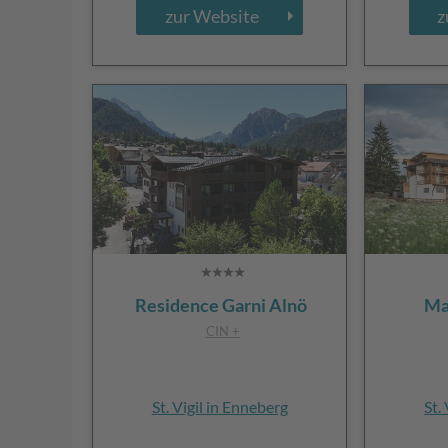
zur Website
z
Residence Garni Alnö
Ma
CIN +
St. Vigil in Enneberg
St.