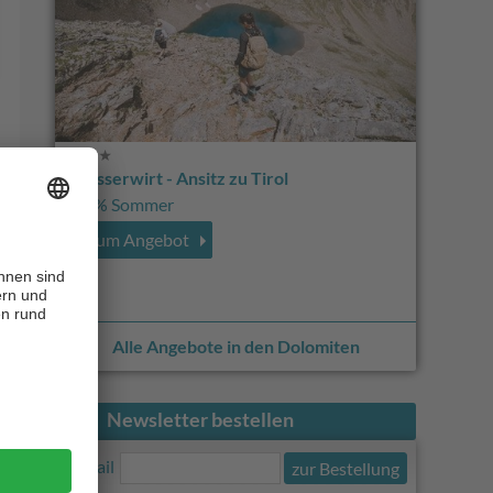
Strasserwirt - Ansitz zu Tirol
100% Sommer
zum Angebot
Alle Angebote in den Dolomiten
Newsletter bestellen
E-Mail