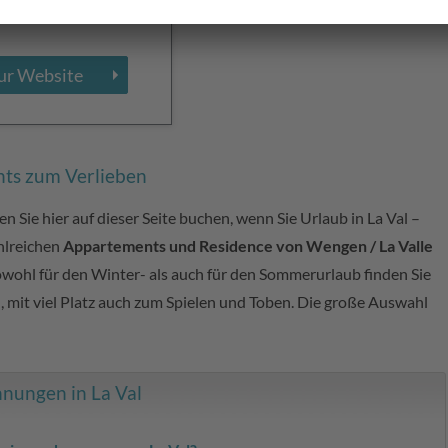
Campill
ur Website
nts zum Verlieben
Sie hier auf dieser Seite buchen, wenn Sie Urlaub in La Val –
hlreichen
Appartements und Residence von Wengen / La Valle
owohl für den Winter- als auch für den Sommerurlaub finden Sie
, mit viel Platz auch zum Spielen und Toben. Die große Auswahl
hnungen in La Val