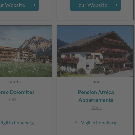
ur Website
zur Website
reo Dolomites
Pension Arnica
Appartements
CIN +
CIN +
 Vigil in Enneberg
St. Vigil in Enneberg