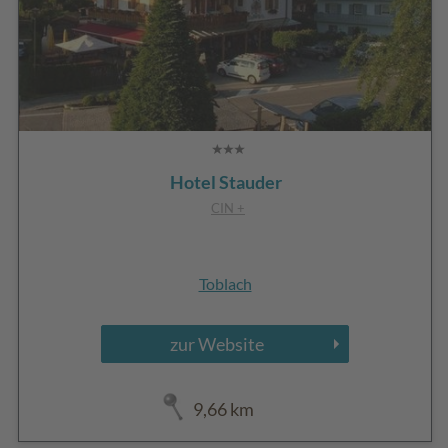
Hotel Stauder
CIN +
Toblach
zur Website
9,66 km