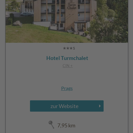
Hotel Turmchalet
CIN +
Prags
zur Website
7,95 km