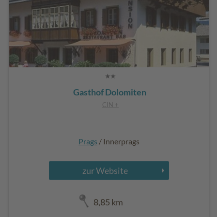
Gasthof Dolomiten
CIN +
Prags
/ Innerprags
zur Website
8,85 km