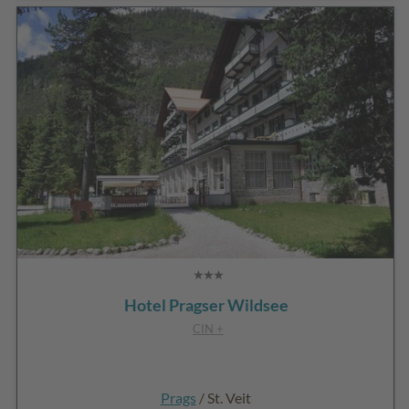
Hotel Pragser Wildsee
CIN +
Prags
/ St. Veit