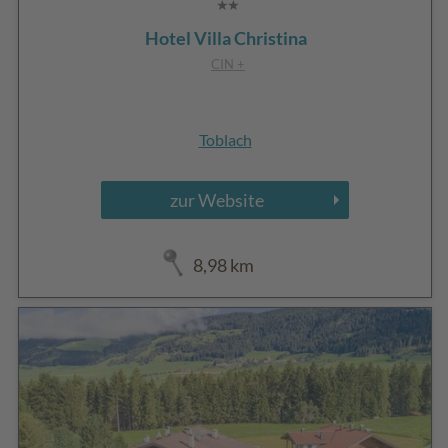
Hotel Villa Christina
CIN +
Toblach
zur Website
8,98 km