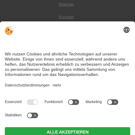
Sitemap
Kontakt
Wetter
Social Media
VIVODolomiti ist das Reiseportal für unvergesslichen
Bergurlaub – mit Unterkünften und Angeboten in den
Dolomiten, im UNESCO Weltnaturerbe.
Trotz genauer Arbeit und ständigem Aktualisieren der Inhalte, können Fehler
auftreten. Wir übernehmen keine Gewähr für die Richtigkeit und
Vollständigkeit aller Informationen.
Informieren Sie sich sicherheitshalber nochmals beim Veranstalter vor Ort
über die aktuellen Bedingungen.