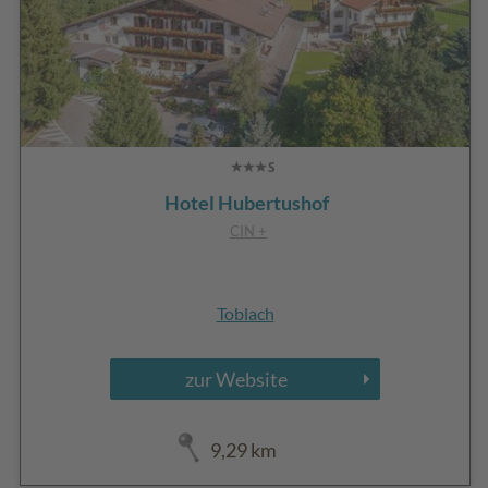
Hotel Hubertushof
CIN +
Toblach
zur Website
9,29 km