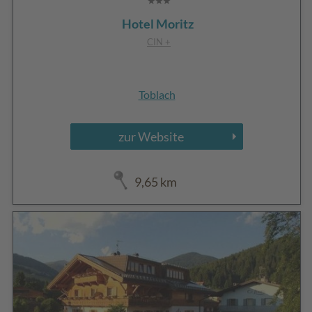
Hotel Moritz
CIN +
Toblach
zur Website
9,65 km