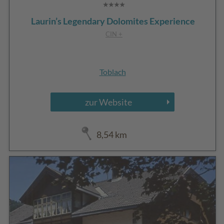
Laurin’s Legendary Dolomites Experience
CIN +
Toblach
zur Website
8,54 km