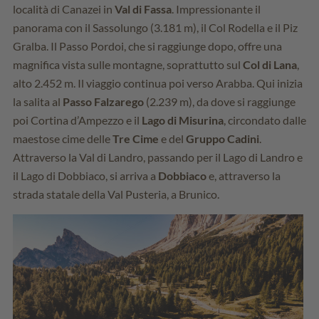
località di Canazei in
Val di Fassa
. Impressionante il
panorama con il Sassolungo (3.181 m), il Col Rodella e il Piz
Gralba. Il Passo Pordoi, che si raggiunge dopo, offre una
magnifica vista sulle montagne, soprattutto sul
Col di Lana
,
alto 2.452 m. Il viaggio continua poi verso Arabba. Qui inizia
la salita al
Passo Falzarego
(2.239 m), da dove si raggiunge
poi Cortina d’Ampezzo e il
Lago di Misurina
, circondato dalle
maestose cime delle
Tre Cime
e del
Gruppo Cadini
.
Attraverso la Val di Landro, passando per il Lago di Landro e
il Lago di Dobbiaco, si arriva a
Dobbiaco
e, attraverso la
strada statale della Val Pusteria, a Brunico.