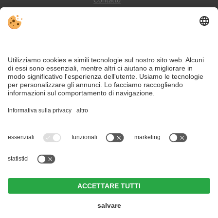
Meteo
Social Media
VIVODolomiti è il portale di viaggio per una vacanza in
montagna indimenticabile – con alloggi e offerte nelle
Dolomiti, Patrimonio Naturale dell’Umanità UNESCO.
Nonostante il lavoro accurato e il costante aggiornamento dei contenuti, si
possono verificare errori. Non garantiamo la correttezza e la completezza di
tutte le informazioni.
Per motivi di sicurezza, si prega di verificare chiedendo direttamente sul posto
all'organizzatore.
Hotel Weißes Rössl