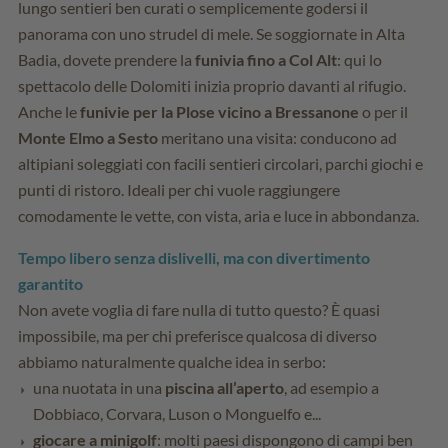
lungo sentieri ben curati o semplicemente godersi il
panorama con uno strudel di mele. Se soggiornate in Alta
Badia, dovete prendere la
funivia fino a Col Alt
: qui lo
spettacolo delle Dolomiti inizia proprio davanti al rifugio.
Anche le
funivie per la Plose vicino a Bressanone
o per il
Monte Elmo a Sesto
meritano una visita: conducono ad
altipiani soleggiati con facili sentieri circolari, parchi giochi e
punti di ristoro. Ideali per chi vuole raggiungere
comodamente le vette, con vista, aria e luce in abbondanza.
Tempo libero senza dislivelli, ma con divertimento
garantito
Non avete voglia di fare nulla di tutto questo? È quasi
impossibile, ma per chi preferisce qualcosa di diverso
abbiamo naturalmente qualche idea in serbo:
una nuotata in una
piscina all’aperto
, ad esempio a
Dobbiaco, Corvara, Luson o Monguelfo e...
giocare a minigolf
: molti paesi dispongono di campi ben