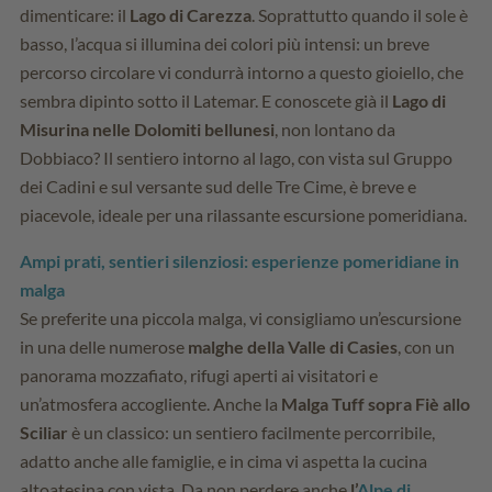
dimenticare: il
Lago di Carezza
. Soprattutto quando il sole è
basso, l’acqua si illumina dei colori più intensi: un breve
percorso circolare vi condurrà intorno a questo gioiello, che
sembra dipinto sotto il Latemar. E conoscete già il
Lago di
Misurina nelle Dolomiti bellunesi
, non lontano da
Dobbiaco? Il sentiero intorno al lago, con vista sul Gruppo
dei Cadini e sul versante sud delle Tre Cime, è breve e
piacevole, ideale per una rilassante escursione pomeridiana.
Ampi prati, sentieri silenziosi: esperienze pomeridiane in
malga
Se preferite una piccola malga, vi consigliamo un’escursione
in una delle numerose
malghe della Valle di Casies
, con un
panorama mozzafiato, rifugi aperti ai visitatori e
un’atmosfera accogliente. Anche la
Malga Tuff sopra Fiè allo
Sciliar
è un classico: un sentiero facilmente percorribile,
adatto anche alle famiglie, e in cima vi aspetta la cucina
altoatesina con vista. Da non perdere anche
l’
Alpe di