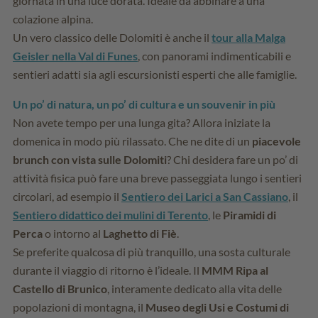
giornata in una luce dorata. Ideale da abbinare a una
colazione alpina.
Un vero classico delle Dolomiti è anche il
tour alla Malga
Geisler nella Val di Funes
, con panorami indimenticabili e
sentieri adatti sia agli escursionisti esperti che alle famiglie.
Un po’ di natura, un po’ di cultura e un souvenir in più
Non avete tempo per una lunga gita? Allora iniziate la
domenica in modo più rilassato. Che ne dite di un
piacevole
brunch con vista sulle Dolomiti
? Chi desidera fare un po’ di
attività fisica può fare una breve passeggiata lungo i sentieri
circolari, ad esempio il
Sentiero dei Larici a San Cassiano
, il
Sentiero didattico dei mulini di Terento
, le
Piramidi di
Perca
o intorno al
Laghetto di Fiè
.
Se preferite qualcosa di più tranquillo, una sosta culturale
durante il viaggio di ritorno è l’ideale. Il
MMM Ripa al
Castello di Brunico
, interamente dedicato alla vita delle
popolazioni di montagna, il
Museo degli Usi e Costumi di