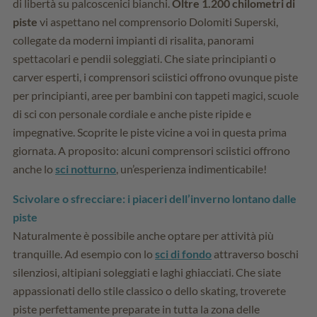
di libertà su palcoscenici bianchi.
Oltre 1.200 chilometri di
piste
vi aspettano nel comprensorio Dolomiti Superski,
collegate da moderni impianti di risalita, panorami
spettacolari e pendii soleggiati. Che siate principianti o
carver esperti, i comprensori sciistici offrono ovunque piste
per principianti, aree per bambini con tappeti magici, scuole
di sci con personale cordiale e anche piste ripide e
impegnative. Scoprite le piste vicine a voi in questa prima
giornata. A proposito: alcuni comprensori sciistici offrono
anche lo
sci notturno
, un’esperienza indimenticabile!
Scivolare o sfrecciare: i piaceri dell’inverno lontano dalle
piste
Naturalmente è possibile anche optare per attività più
tranquille. Ad esempio con lo
sci di fondo
attraverso boschi
silenziosi, altipiani soleggiati e laghi ghiacciati. Che siate
appassionati dello stile classico o dello skating, troverete
piste perfettamente preparate in tutta la zona delle