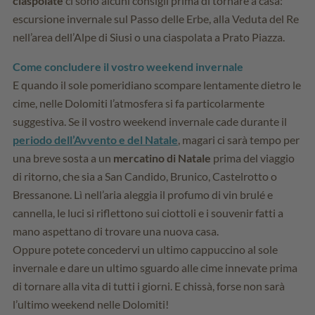
ciaspolate
ci sono alcuni consigli prima di tornare a casa:
escursione invernale sul Passo delle Erbe, alla Veduta del Re
nell’area dell’Alpe di Siusi o una ciaspolata a Prato Piazza.
Come concludere il vostro weekend invernale
E quando il sole pomeridiano scompare lentamente dietro le
cime, nelle Dolomiti l’atmosfera si fa particolarmente
suggestiva. Se il vostro weekend invernale cade durante il
periodo dell’Avvento e del Natale
, magari ci sarà tempo per
una breve sosta a un
mercatino di Natale
prima del viaggio
di ritorno, che sia a San Candido, Brunico, Castelrotto o
Bressanone. Lì nell’aria aleggia il profumo di vin brulé e
cannella, le luci si riflettono sui ciottoli e i souvenir fatti a
mano aspettano di trovare una nuova casa.
Oppure potete concedervi un ultimo cappuccino al sole
invernale e dare un ultimo sguardo alle cime innevate prima
di tornare alla vita di tutti i giorni. E chissà, forse non sarà
l’ultimo weekend nelle Dolomiti!