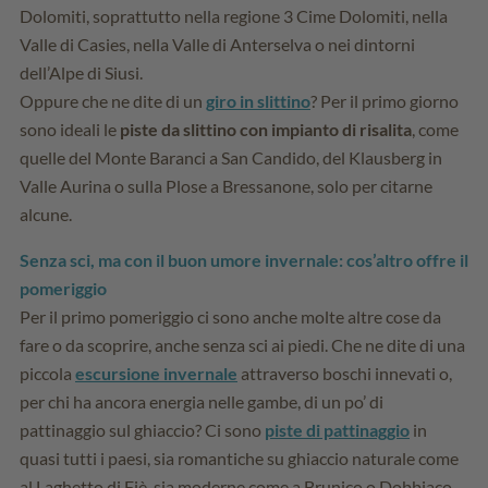
Dolomiti, soprattutto nella regione 3 Cime Dolomiti, nella
Valle di Casies, nella Valle di Anterselva o nei dintorni
dell’Alpe di Siusi.
Oppure che ne dite di un
giro in slittino
? Per il primo giorno
sono ideali le
piste da slittino con impianto di risalita
, come
quelle del Monte Baranci a San Candido, del Klausberg in
Valle Aurina o sulla Plose a Bressanone, solo per citarne
alcune.
Senza sci, ma con il buon umore invernale: cos’altro offre il
pomeriggio
Per il primo pomeriggio ci sono anche molte altre cose da
fare o da scoprire, anche senza sci ai piedi. Che ne dite di una
piccola
escursione invernale
attraverso boschi innevati o,
per chi ha ancora energia nelle gambe, di un po’ di
pattinaggio sul ghiaccio? Ci sono
piste di pattinaggio
in
quasi tutti i paesi, sia romantiche su ghiaccio naturale come
al Laghetto di Fiè, sia moderne come a Brunico o Dobbiaco.