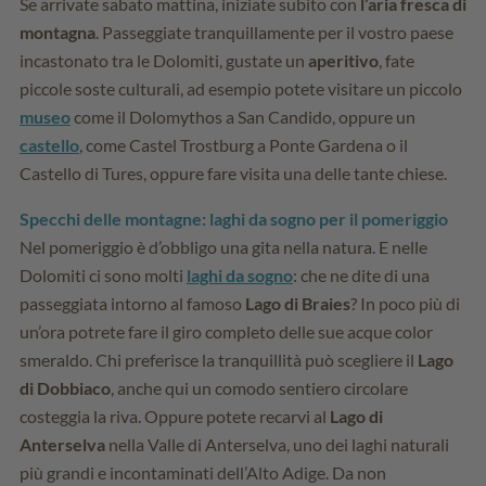
Se arrivate sabato mattina, iniziate subito con
l’aria fresca di
montagna
. Passeggiate tranquillamente per il vostro paese
incastonato tra le Dolomiti, gustate un
aperitivo
, fate
piccole soste culturali, ad esempio potete visitare un piccolo
museo
come il Dolomythos a San Candido, oppure un
castello
, come Castel Trostburg a Ponte Gardena o il
Castello di Tures, oppure fare visita una delle tante chiese.
Specchi delle montagne: laghi da sogno per il pomeriggio
Nel pomeriggio è d’obbligo una gita nella natura. E nelle
Dolomiti ci sono molti
laghi da sogno
: che ne dite di una
passeggiata intorno al famoso
Lago di Braies
? In poco più di
un’ora potrete fare il giro completo delle sue acque color
smeraldo. Chi preferisce la tranquillità può scegliere il
Lago
di Dobbiaco
, anche qui un comodo sentiero circolare
costeggia la riva. Oppure potete recarvi al
Lago di
Anterselva
nella Valle di Anterselva, uno dei laghi naturali
più grandi e incontaminati dell’Alto Adige. Da non