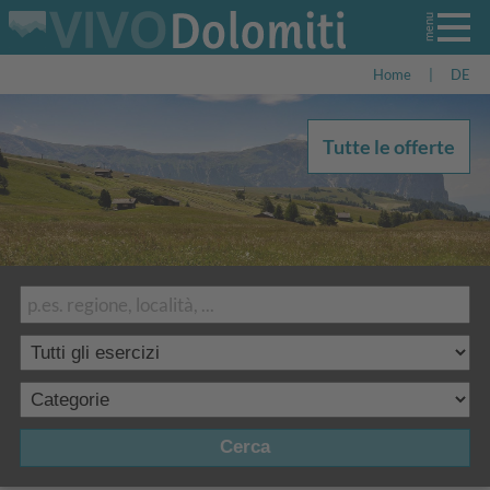
Home
|
DE
Tutte le offerte
Cerca