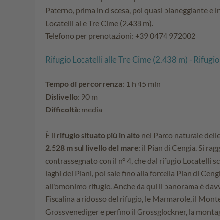
Paterno, prima in discesa, poi quasi pianeggiante e infi
Locatelli alle Tre Cime (2.438 m).
Telefono per prenotazioni: +39 0474 972002
Rifugio Locatelli alle Tre Cime (2.438 m) - Rifugi
Tempo di percorrenza
: 1 h 45 min
Dislivello
: 90 m
Difficoltà
: media
È il
rifugio situato più in alto
nel Parco naturale dell
2.528 m sul livello del mare
: il Pian di Cengia. Si ra
contrassegnato con il n° 4, che dal rifugio Locatelli 
laghi dei Piani, poi sale fino alla forcella Pian di Ceng
all'omonimo rifugio. Anche da qui il panorama è dav
Fiscalina a ridosso del rifugio, le Marmarole, il Monte C
Grossvenediger e perfino il Grossglockner, la montagn