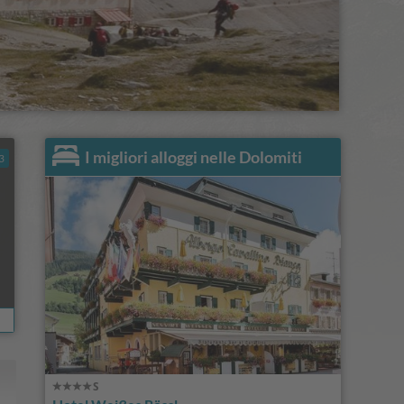
I migliori alloggi nelle Dolomiti
3
rer
 Agosto