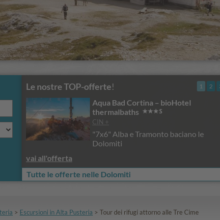
Le nostre TOP-offerte
!
1
2
Bad Cortina – bioHotel
Hotel Sche
malbaths
CIN +
Dolomiti in
 Alba e Tramonto baciano le
miti
vai all'offerta
Tutte le offerte nelle Dolomiti
teria
>
Escursioni in Alta Pusteria
>
Tour dei rifugi attorno alle Tre Cime