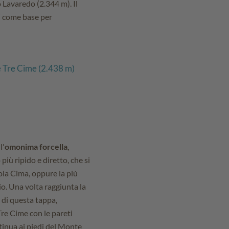
 Lavaredo (2.344 m). Il
gi come base per
le Tre Cime (2.438 m)
l'
omonima forcella
,
più ripido e diretto, che si
cola Cima, oppure la più
io. Una volta raggiunta la
 di questa tappa,
Tre Cime con le pareti
ntinua ai piedi del Monte