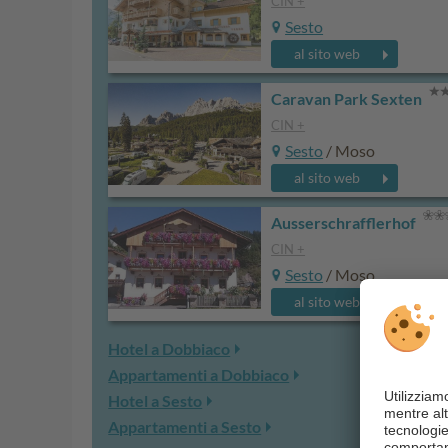
CIN +
Sesto
al sito web
Caravan Park Sexten
CIN +
Sesto
/ Moso
al sito web
Ausserschrafflerhof
CIN +
Sesto
/ Moso
al sito web
Hotel a Dobbiaco
Appartamenti a Dobbiaco
Hotel a Sesto
Appartamenti a Sesto