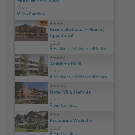
Hotel Weißes Rössl
CIN +
San Candido
Kronplatz Luxury House |
Aparthotel
CIN +
Valdaora / Valdaora di Sotto
Alpinhotel Keil
CIN +
Valdaora / Valdaora di Sopra
Hotel Villa Stefania
CIN +
San Candido
Residence Weilicher
CIN +
San Candido