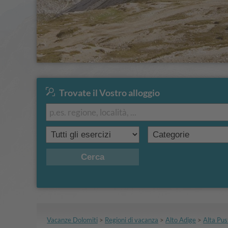
Trovate il Vostro alloggio
Aqua 
ther
CIN +
"7x6"
Dolo
Cerca
vai all'offerta
Vacanze Dolomiti
>
Regioni di vacanza
>
Alto Adige
>
Alta Pus