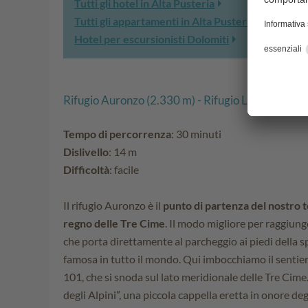
Tutti gli hotel in Alta Pusteria
Tutti gli appartamenti in Alta Pusteria
Hotel per escursionisti Dolomiti
Rifugio Auronzo (2.330 m) - Rifugio Lavaredo (2
Tempo di percorrenza
: 30 minuti
Dislivello
: 14 m
Difficoltà
: facile
Il rifugio Auronzo è il
punto di partenza del nostro to
regno delle Tre Cime
. Il modo migliore per raggiunge
che porta direttamente al parcheggio ai piedi della s
famosa in tutto il mondo. Qui imbocchiamo il sentiero
101, che si snoda sul lato meridionale delle Tre Cime.
degli Alpini”, una piccola cappella eretta in onore degl