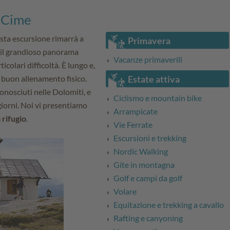
e Cime
sta escursione rimarrà a
Primavera
 il grandioso panorama
Vacanze primaverili
icolari difficoltà. È lungo e,
 buon allenamento fisico.
Estate attiva
conosciuti nelle Dolomiti, e
Ciclismo e mountain bike
iorni. Noi vi presentiamo
Arrampicate
 rifugio
.
Vie Ferrate
Escursioni e trekking
Nordic Walking
Gite in montagna
Golf e campi da golf
Volare
Equitazione e trekking a cavallo
Rafting e canyoning