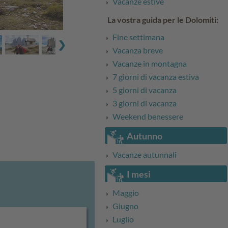
Vacanze estive
La vostra guida per le Dolomiti:
Fine settimana
Vacanza breve
Vacanze in montagna
7 giorni di vacanza estiva
5 giorni di vacanza
3 giorni di vacanza
Weekend benessere
Autunno
Vacanze autunnali
I mesi
Maggio
Giugno
Luglio