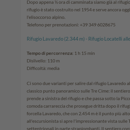
Dopo appena ½ ora di camminata siamo già al rifugio
rifugio è stato costruito nel 1954 e serve ancora og
l'elisoccorso alpino.
Telefono per prenotazioni: +39 349 6028675
Rifugio Lavaredo (2.344 m) - Rifugio Locatelli al
Tempo di percorrenza
: 1 h 15 min
Dislivello: 110 m
Difficoltà: media
Ci sono due varianti per salire dal rifugio Lavaredo al
classico punto panoramico sulle Tre Cime: il sentiero 
prende a sinistra del rifugio e che passa sotto la Pic
comoda carrareccia che prosegue dritta dopo il rifug
forcella Lavaredo, che con 2.454 m è il punto più alto
all'escursionista si apre l'impressionante vista sulle 
settentrionali in parte strapiombanti. Il sentiero co