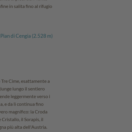
ne in salita fino al rifugio
o Pian di Cengia (2.528 m)
e Tre Cime, esattamente a
ggiunge lungo il sentiero
scende leggermente verso i
ia, e da lì continua fino
vero magnifico: la Croda
ristallo, il Sorapis, il
a più alta dell'Austria.