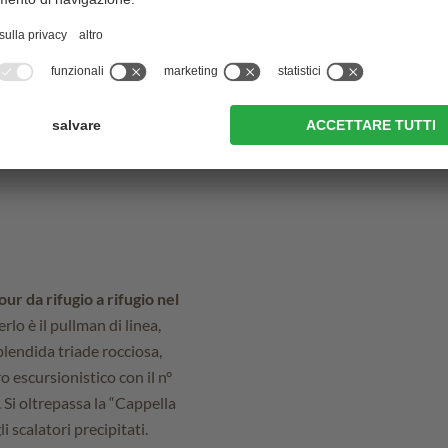
.344 m)
ur da rifugio a rifugio nel
rlo è il pullman di linea,
plendida triade rocciosa,
 escursionistico con il n°
 Si oltrepassa la “Cappella
i scalatori precipitati.