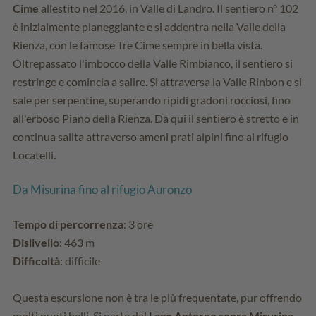
Cime
allestito nel 2016, in Valle di Landro. Il sentiero n° 102
è inizialmente pianeggiante e si addentra nella Valle della
Rienza, con le famose Tre Cime sempre in bella vista.
Oltrepassato l'imbocco della Valle Rimbianco, il sentiero si
restringe e comincia a salire. Si attraversa la Valle Rinbon e si
sale per serpentine, superando ripidi gradoni rocciosi, fino
all'erboso Piano della Rienza. Da qui il sentiero è stretto e in
continua salita attraverso ameni prati alpini fino al rifugio
Locatelli.
Da Misurina fino al rifugio Auronzo
Tempo di percorrenza
: 3 ore
Dislivello
: 463 m
Difficoltà
: difficile
Questa escursione non è tra le più frequentate, pur offrendo
molti punti belli. Si parte dal
Lago Antorno sopra Misurina
.