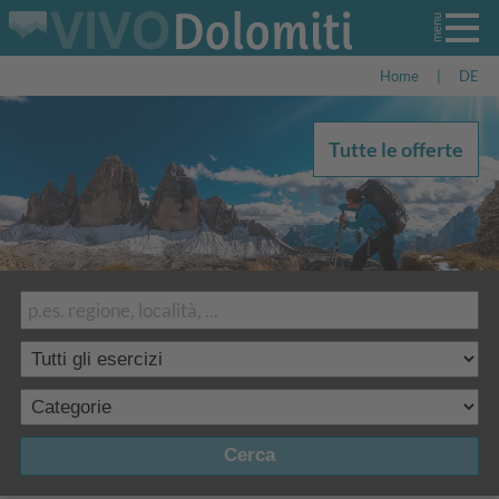
Home
|
DE
Tutte le offerte
Cerca