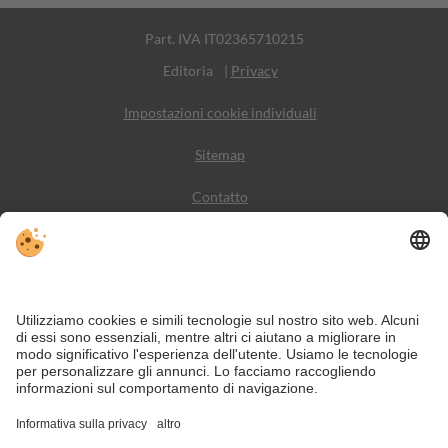
Part. IVA IT02365710215
Editoria
|
Privacy
Impostazioni cookie individuali
Sitemap
Contatto
Meteo
Social Media
VIVODolomiti è il portale di viaggio per una vacanza in
montagna indimenticabile – con alloggi e offerte nelle
Dolomiti, Patrimonio Naturale dell’Umanità UNESCO.