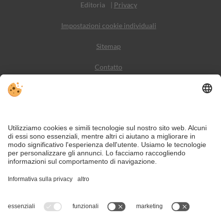
Editoria
|
Privacy
Impostazioni cookie individuali
Sitemap
Contatto
Meteo
Social Media
VIVODolomiti è il portale di viaggio per una vacanza in
montagna indimenticabile – con alloggi e offerte nelle
Dolomiti, Patrimonio Naturale dell’Umanità UNESCO.
Nonostante il lavoro accurato e il costante aggiornamento dei contenuti, si
possono verificare errori. Non garantiamo la correttezza e la completezza di