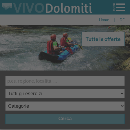
Home
|
DE
Tutte le offerte
Cerca