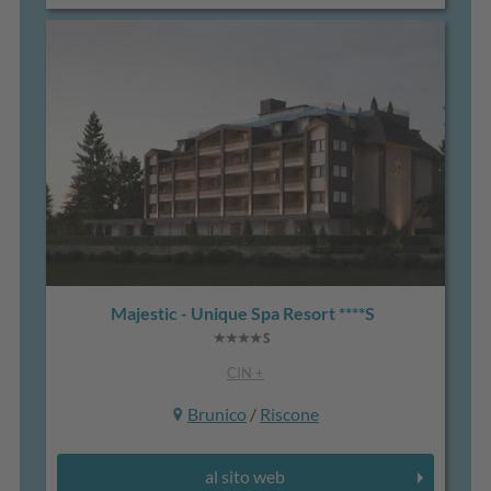
Majestic - Unique Spa Resort ****S
CIN +
Brunico
/
Riscone
al sito web