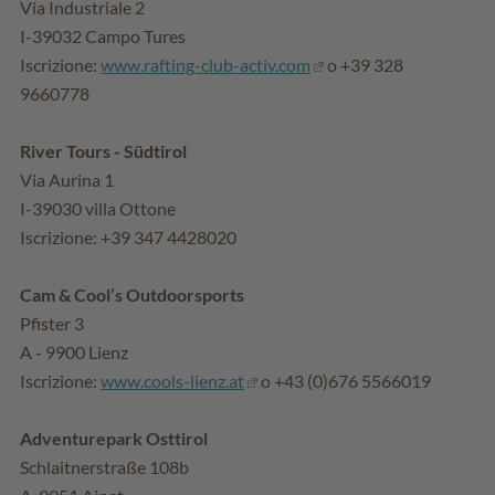
Via Industriale 2
I-39032 Campo Tures
Iscrizione:
www.rafting-club-activ.com
o +39 328
9660778
River Tours - Südtirol
Via Aurina 1
I-39030 villa Ottone
Iscrizione: +39 347 4428020
Cam & Cool’s Outdoorsports
Pfister 3
A - 9900 Lienz
Iscrizione:
www.cools-lienz.at
o +43 (0)676 5566019
Adventurepark Osttirol
Schlaitnerstraße 108b