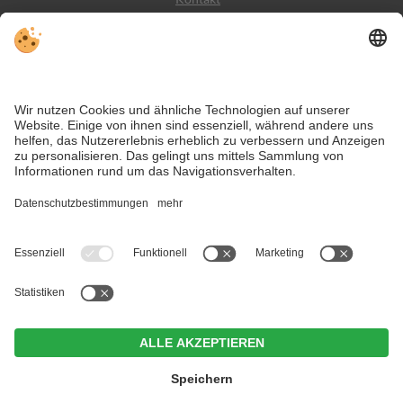
Wetter
Social Media
VIVODolomiti ist das Reiseportal für unvergesslichen
Bergurlaub – mit Unterkünften und Angeboten in den
Dolomiten, im UNESCO Weltnaturerbe.
Trotz genauer Arbeit und ständigem Aktualisieren der Inhalte, können Fehler
auftreten. Wir übernehmen keine Gewähr für die Richtigkeit und
Vollständigkeit aller Informationen.
Informieren Sie sich sicherheitshalber nochmals beim Veranstalter vor Ort
über die aktuellen Bedingungen.
Hotel Weißes Rössl