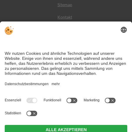
Sitemap
Kontakt
Wetter
Social Media
VIVODolomiti ist das Reiseportal für unvergesslichen
Bergurlaub – mit Unterkünften und Angeboten in den
Dolomiten, im UNESCO Weltnaturerbe.
Trotz genauer Arbeit und ständigem Aktualisieren der Inhalte, können Fehler
auftreten. Wir übernehmen keine Gewähr für die Richtigkeit und
Vollständigkeit aller Informationen.
Informieren Sie sich sicherheitshalber nochmals beim Veranstalter vor Ort
über die aktuellen Bedingungen.