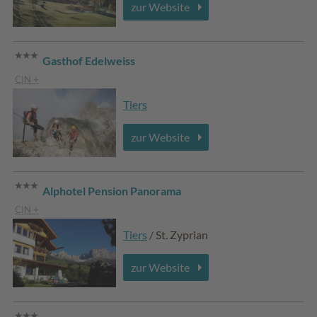
zur Website
Gasthof Edelweiss
CIN +
Tiers
zur Website
Alphotel Pension Panorama
CIN +
Tiers
/ St. Zyprian
zur Website