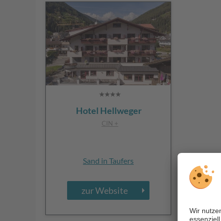
Hotel Hellweger
CIN +
Sand in Taufers
zur Website