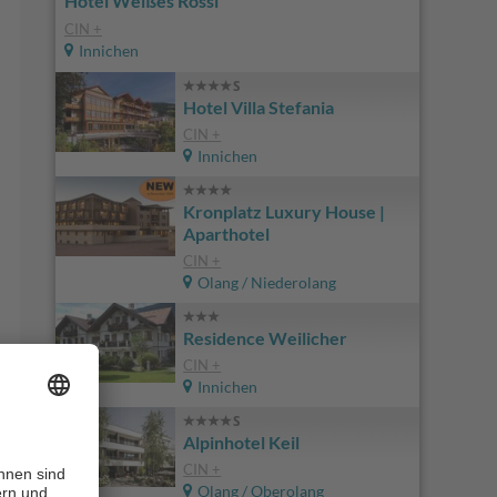
Hotel Weißes Rössl
CIN +
Innichen
Hotel Villa Stefania
CIN +
Innichen
Kronplatz Luxury House |
Aparthotel
CIN +
Olang / Niederolang
Residence Weilicher
CIN +
Innichen
Alpinhotel Keil
CIN +
Olang / Oberolang