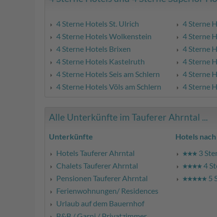
4 Sterne Hotels St. Ulrich
4 Sterne H
4 Sterne Hotels Wolkenstein
4 Sterne H
4 Sterne Hotels Brixen
4 Sterne H
4 Sterne Hotels Kastelruth
4 Sterne 
4 Sterne Hotels Seis am Schlern
4 Sterne 
4 Sterne Hotels Völs am Schlern
4 Sterne H
Alle Unterkünfte im Tauferer Ahrntal ...
Unterkünfte
Hotels nach
Hotels Tauferer Ahrntal
3 Ste
Chalets Tauferer Ahrntal
4 St
Pensionen Tauferer Ahrntal
5 
Ferienwohnungen/ Residences
Urlaub auf dem Bauernhof
B&B / Garni / Privatzimmer