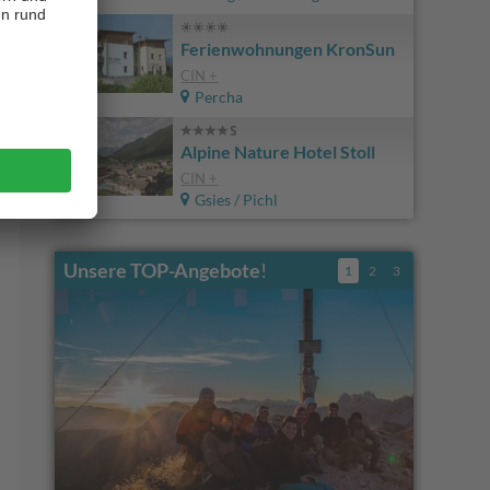
Ferienwohnungen KronSun
CIN +
Percha
Alpine Nature Hotel Stoll
CIN +
Gsies / Pichl
Unsere TOP-Angebote
!
1
2
3