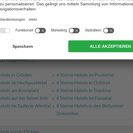
en und aktiv sein – ausgehend von den wunderbaren 4 Sterne
laubswunsch nachkommen. Nicht nur eine wunderschöne
rwarten Sie hier.
h Regionen ...
Hotels in Gröden
4 Sterne Hotels im Pustertal
Hotels im Hochpustertal
4 Sterne Hotels in Osttirol
Hotels am Kronplatz
4 Sterne Hotels in Trentino
otels auf der Seiser Alm
4 Sterne Hotels im Fassatal
otels im Tauferer Ahrntal
4 Sterne Hotels in den Belluneser
Dolomiten
els nach Orten ...