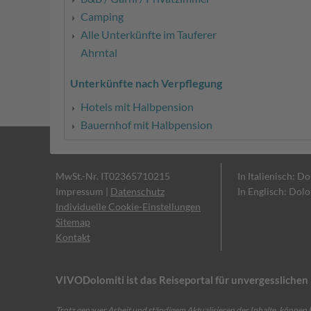
Camping
Alle Unterkünfte im Tauferer
Ahrntal
Unterkünfte nach Verpflegung
Hotels mit Halbpension
Bauernhof mit Halbpension
MwSt.-Nr. IT02365710215
In Italienisch: D
Impressum
|
Datenschutz
In Englisch: Dol
Individuelle Cookie-Einstellungen
Sitemap
Kontakt
VIVODolomiti ist das Reiseportal für unvergesslich
Trotz genauer Arbeit und ständigem Aktualisieren der Inhalte, können F