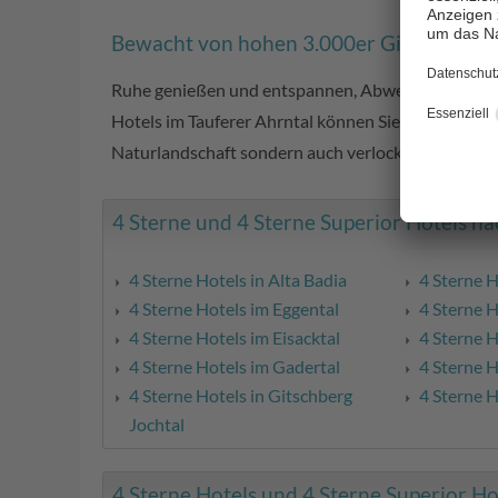
Bewacht von hohen 3.000er Gipfeln
Ruhe genießen und entspannen, Abwechslung such
Hotels im Tauferer Ahrntal können Sie jedem Ur
Naturlandschaft sondern auch verlockende Preise e
4 Sterne und 4 Sterne Superior Hotels nac
4 Sterne Hotels in Alta Badia
4 Sterne 
4 Sterne Hotels im Eggental
4 Sterne 
4 Sterne Hotels im Eisacktal
4 Sterne 
4 Sterne Hotels im Gadertal
4 Sterne H
4 Sterne Hotels in Gitschberg
4 Sterne H
Jochtal
4 Sterne Hotels und 4 Sterne Superior Hot