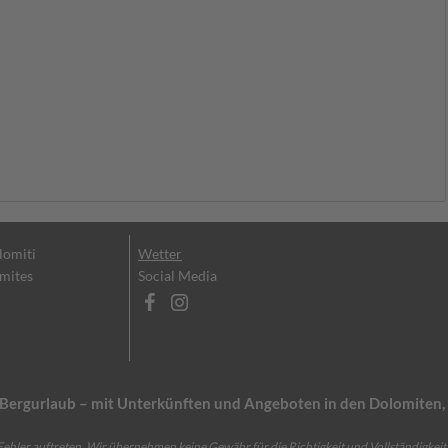
olomiti
Wetter
omites
Social Media
en Bergurlaub – mit Unterkünften und Angeboten in den Dolomite
ehler auftreten. Wir übernehmen keine Gewähr für die Richtigkeit und Vollständigkeit 