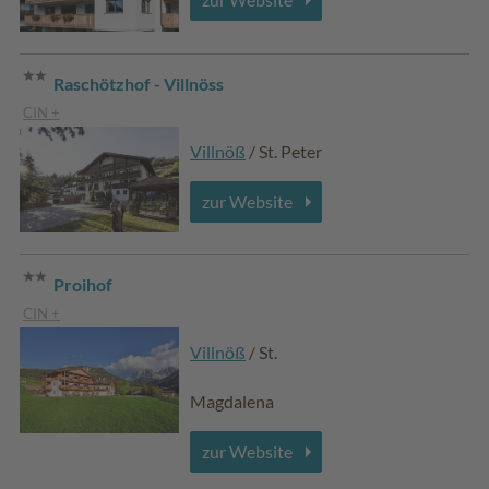
Raschötzhof - Villnöss
CIN +
Villnöß
/ St. Peter
zur Website
Proihof
CIN +
Villnöß
/ St.
Magdalena
zur Website