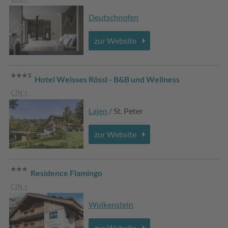
Deutschnofen
zur Website
Hotel Weisses Rössl - B&B und Wellness
CIN +
Lajen
/ St. Peter
zur Website
Residence Flamingo
CIN +
Wolkenstein
zur Website