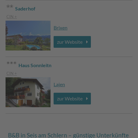
Saderhof
CIN +
Brixen
zur Website
Haus Sonnleitn
CIN +
Lajen
zur Website
B&B in Seis am Schlern – günstige Unterkünfte