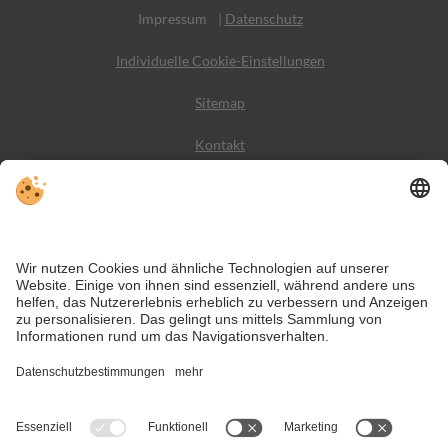
Impressum
|
Datenschutz
Individuelle Cookie-Einstellungen
Sitemap
Kontakt
Wetter
Social Media
VIVODolomiti ist das Reiseportal für unvergesslichen
Bergurlaub – mit Unterkünften und Angeboten in den
Dolomiten, im UNESCO Weltnaturerbe.
Trotz genauer Arbeit und ständigem Aktualisieren der Inhalte, können Fehler
auftreten. Wir übernehmen keine Gewähr für die Richtigkeit und