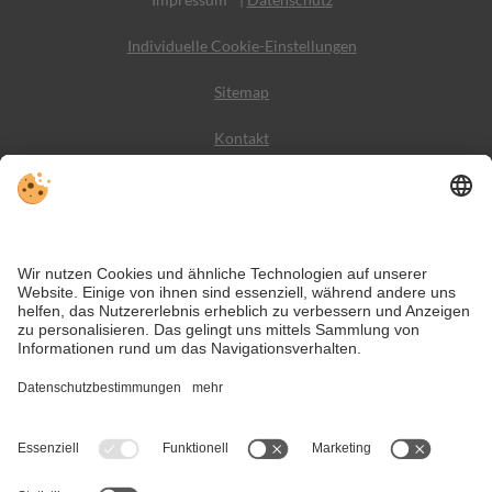
Individuelle Cookie-Einstellungen
Sitemap
Kontakt
Wetter
Social Media
VIVODolomiti ist das Reiseportal für unvergesslichen
Bergurlaub – mit Unterkünften und Angeboten in den
Dolomiten, im UNESCO Weltnaturerbe.
Trotz genauer Arbeit und ständigem Aktualisieren der Inhalte, können Fehler
auftreten. Wir übernehmen keine Gewähr für die Richtigkeit und
Vollständigkeit aller Informationen.