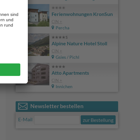
Ferienwohnungen KronSun
CIN +
Percha
Alpine Nature Hotel Stoll
CIN +
Gsies / Pichl
Atto Apartments
CIN +
Innichen
Newsletter bestellen
E-Mail