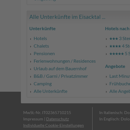
Alle Unterkünfte im Eisacktal ...
Unterkünfte
Hotels nach
Hotels
3 Ste
Chalets
4 St
Pensionen
5 
Ferienwohnungen / Residences
Angebote
Urlaub auf dem Bauernhof
B&B / Garni / Privatzimmer
Last Minu
Camping
Frühbuch
Alle Unterkünfte
Alle Ange
MwSt.-Nr. IT02365710215
In Italienisch: D
Impressum
|
Datenschutz
In Englisch: Dol
Individuelle Cookie-Einstellungen