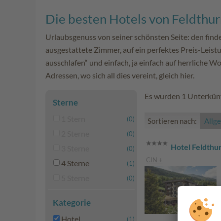
Die besten Hotels von Feldthur
Urlaubsgenuss von seiner schönsten Seite: den finde
ausgestattete Zimmer, auf ein perfektes Preis-Leistu
ausschlafen“ und einfach, ja einfach auf herrliche 
Adressen, wo sich all dies vereint, gleich hier.
Es wurden 1 Unterkünf
Sterne
1 Stern
(0)
Sortieren nach:
Allg
2 Sterne
(0)
Hotel Feldthu
3 Sterne
(0)
CIN +
4 Sterne
(1)
5 Sterne
(0)
Kategorie
Hotel
(1)