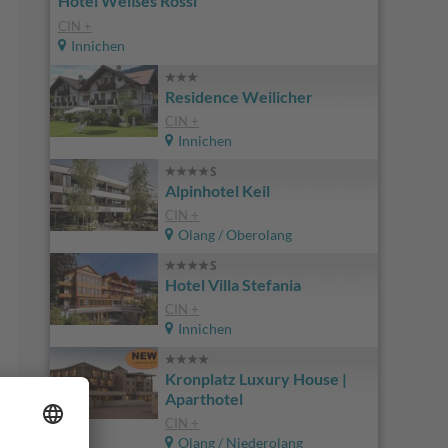
Hotel Weißes Rössl
CIN +
Innichen
Residence Weilicher
CIN +
Innichen
Alpinhotel Keil
CIN +
Olang / Oberolang
Hotel Villa Stefania
CIN +
Innichen
Kronplatz Luxury House |
Aparthotel
CIN +
Olang / Niederolang