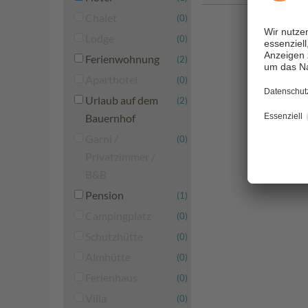
Chalet
(0)
Lodge
(0)
Ferienwohnung
(2)
Aparthotel
(0)
Urlaub auf dem
(2)
Bauernhof
Garni /
(0)
Privatzimmer /
B&B
Pension
(1)
Campingplatz
(0)
Schutzhütte
(0)
Almhütte
(0)
Ferienhaus
(0)
Villa
(0)