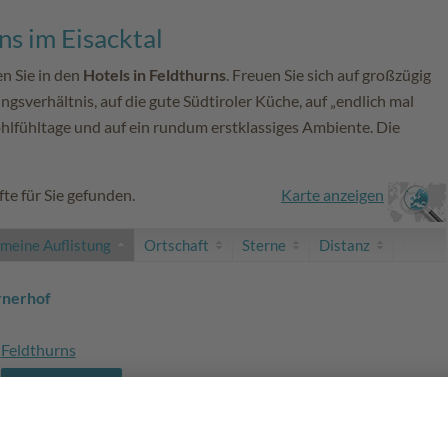
ns im Eisacktal
n Sie in den
Hotels in Feldthurns
. Freuen Sie sich auf großzügig
ngsverhältnis, auf die gute Südtiroler Küche, auf „endlich mal
Wohlfühltage und auf ein rundum erstklassiges Ambiente. Die
te für Sie gefunden.
Karte anzeigen
emeine Auflistung
Ortschaft
Sterne
Distanz
rnerhof
Feldthurns
zur Website