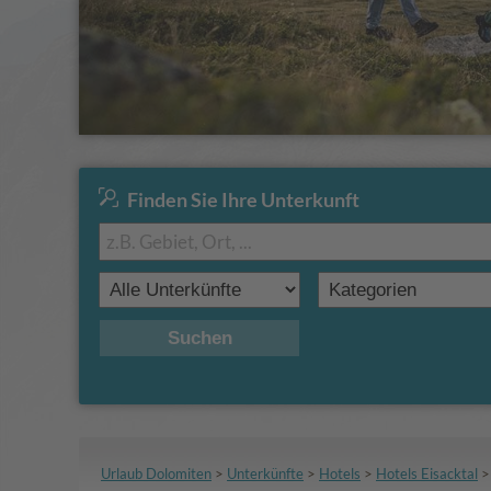
Finden Sie Ihre Unterkunft
Suchen
Urlaub Dolomiten
>
Unterkünfte
>
Hotels
>
Hotels Eisacktal