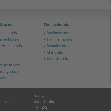
 Sternen
Themenhotels
rne Hotels
Wellnesshotels
erne Hotels
Familienhotels
Sterne Hotels
Wanderhotels
Skihotels
Luxushotels
te Angebote
erangebote
bote
olomiti
Wetter
omites
Social Media