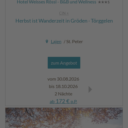
Hotel Weisses Rössl - B&B und Wellness
CIN +
Herbst ist Wanderzeit in Gröden - Törggelen
Lajen
/ St. Peter
zum Angebot
vom 30.08.2026
vom 30.08.202
bis 18.10.2026
bis 18.10.2026
2 Nächte
4 Nächte
172 €
312 €
ab
p.P.
ab
p.P.