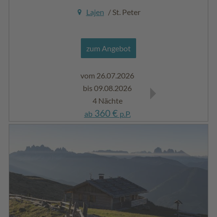
Lajen
/ St. Peter
zum Angebot
vom 26.07.2026
vom 26.07.202
bis 09.08.2026
bis 09.08.2026
4 Nächte
7 Nächte
360 €
630 €
ab
p.P.
ab
p.P.