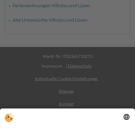
Ferienwohnungen Villnöss und Lüsen
Alle Unterkünfte Villnöss und Lüsen
MwSt.-Nr. IT02365710215
Impressum
|
Datenschutz
Individuelle Cookie-Einstellungen
Sitemap
Kontakt
Wetter
Social Media