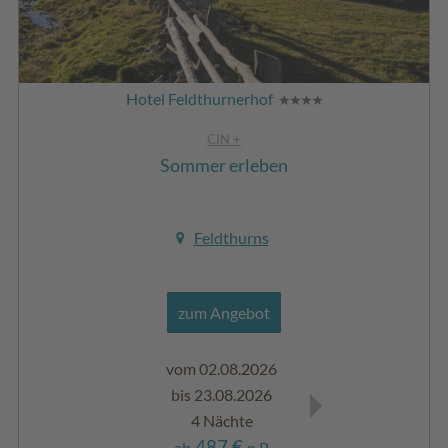
Hotel Feldthurnerhof
CIN +
Sommer erleben
Feldthurns
zum Angebot
vom 02.08.2026
vom 02.08.202
bis 23.08.2026
bis 23.08.2026
4 Nächte
7 Nächte
487 €
841 €
ab
p.P.
ab
p.P.