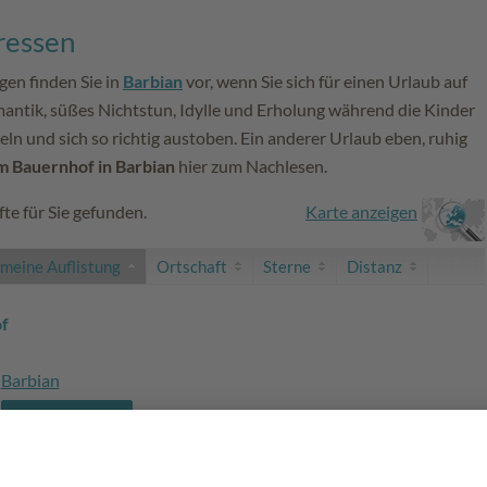
ressen
en finden Sie in
Barbian
vor, wenn Sie sich für einen Urlaub auf
antik, süßes Nichtstun, Idylle und Erholung während die Kinder
ln und sich so richtig austoben. Ein anderer Urlaub eben, ruhig
m Bauernhof in Barbian
hier zum Nachlesen.
te für Sie gefunden.
Karte anzeigen
emeine Auflistung
Ortschaft
Sterne
Distanz
f
Barbian
zur Website