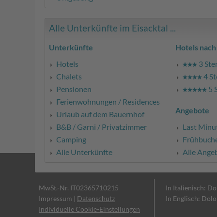
Alle Unterkünfte im Eisacktal ...
Unterkünfte
Hotels nach
Hotels
3 Ste
Chalets
4 St
Pensionen
5 
Ferienwohnungen / Residences
Angebote
Urlaub auf dem Bauernhof
B&B / Garni / Privatzimmer
Last Minu
Camping
Frühbuch
Alle Unterkünfte
Alle Ange
MwSt.-Nr. IT02365710215
In Italienisch: D
Impressum
|
Datenschutz
In Englisch: Dol
Individuelle Cookie-Einstellungen