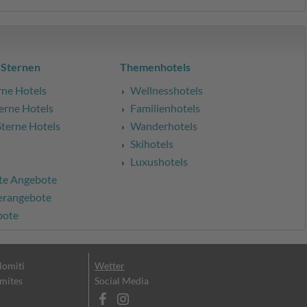
 Sternen
Themenhotels
rne Hotels
Wellnesshotels
erne Hotels
Familienhotels
Sterne Hotels
Wanderhotels
Skihotels
Luxushotels
te Angebote
erangebote
bote
olomiti
Wetter
omites
Social Media