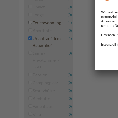
Chalet
(0)
Lodge
(0)
Ferienwohnung
(1)
Aparthotel
(0)
Urlaub auf dem
(1)
Bauernhof
Garni /
(0)
Privatzimmer /
B&B
Pension
(0)
Campingplatz
(0)
Schutzhütte
(0)
Almhütte
(0)
Ferienhaus
(0)
Villa
(0)