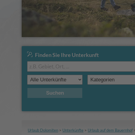
Finden Sie Ihre Unterkunft
Suchen
Urlaub Dolomiten
>
Unterkünfte
>
Urlaub auf dem Bauernhof