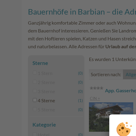
Bauernhöfe in Barbian – die Ad
Ganzjährig komfortable Zimmer oder auch Wohnung
dem Bauernhof interessieren. Genießen Sie Landrom
mit den Hoftieren spielen, Katzen und Hasen streiche
und naturbelassen. Alle Adressen für
Urlaub auf de
Es wurden 1 Unterkünf
Sterne
1 Stern
(0)
Sortieren nach:
Allg
2 Sterne
(0)
App. Gasserho
3 Sterne
(0)
CIN +
4 Sterne
(1)
5 Sterne
(0)
Kategorie
Hotel
(0)