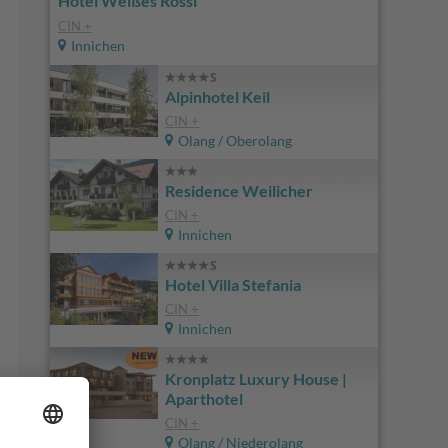
Hotel Weißes Rössl
CIN +
Innichen
Alpinhotel Keil
CIN +
Olang / Oberolang
Residence Weilicher
CIN +
Innichen
Hotel Villa Stefania
CIN +
Innichen
Kronplatz Luxury House |
Aparthotel
CIN +
Olang / Niederolang