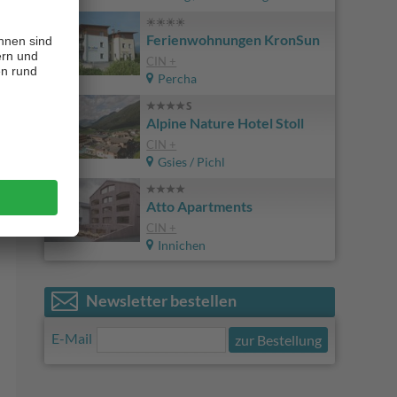
Ferienwohnungen KronSun
CIN +
Percha
Alpine Nature Hotel Stoll
CIN +
Gsies / Pichl
Atto Apartments
CIN +
Innichen
Newsletter bestellen
E-Mail