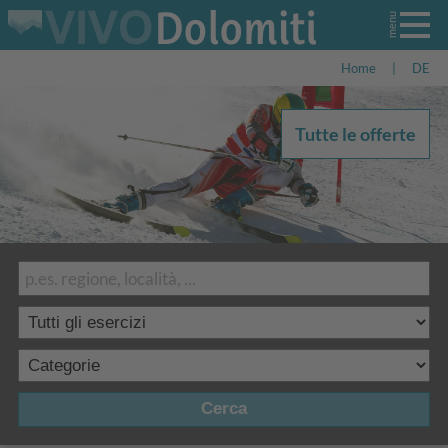
Home
|
DE
Tutte le offerte
Cerca