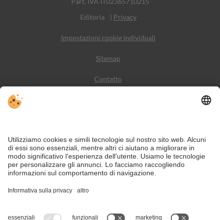
Part. IVA IT02365710215
Editoria
|
Privacy
Impostazioni cookie individuali
Sitemap
Contatto
Meteo
Social Media
VIVODolomiti è il portale di viaggio per una vacanza in
montagna indimenticabile – con alloggi e offerte nelle
Dolomiti, Patrimonio Naturale dell’Umanità UNESCO.
Nonostante il lavoro accurato e il costante aggiornamento dei contenuti, si