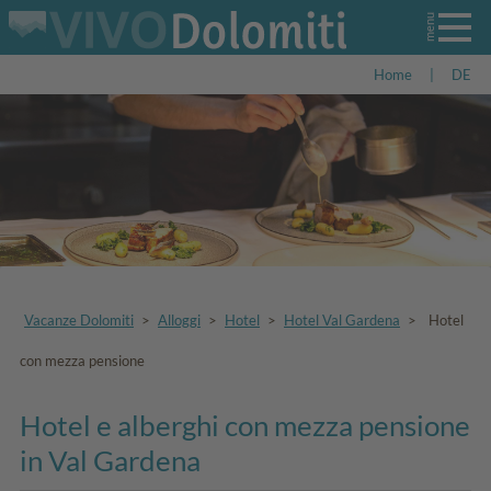
Home
|
DE
Vacanze Dolomiti
>
Alloggi
>
Hotel
>
Hotel Val Gardena
>
Hotel
con mezza pensione
Hotel e alberghi con mezza pensione
in Val Gardena