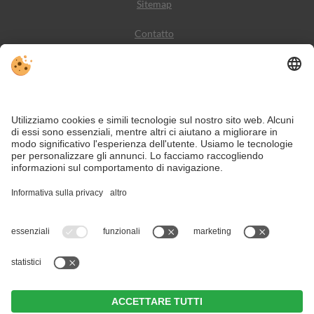
Sitemap
Contatto
Meteo
Social Media
VIVODolomiti è il portale di viaggio per una vacanza in
montagna indimenticabile – con alloggi e offerte nelle
Dolomiti, Patrimonio Naturale dell’Umanità UNESCO.
Nonostante il lavoro accurato e il costante aggiornamento dei contenuti, si
possono verificare errori. Non garantiamo la correttezza e la completezza di
tutte le informazioni.
Per motivi di sicurezza, si prega di verificare chiedendo direttamente sul posto
all'organizzatore.