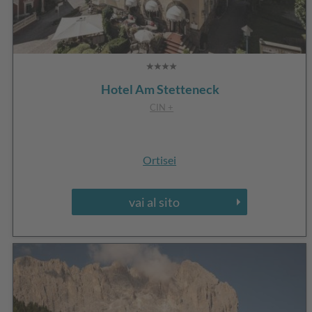
Hotel Am Stetteneck
CIN +
Ortisei
vai al sito