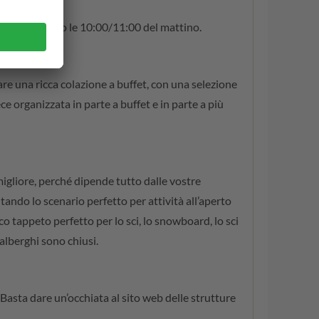
 check-out entro le 10:00/11:00 del mattino.
are una ricca colazione a buffet, con una selezione
ce organizzata in parte a buffet e in parte a più
migliore, perché dipende tutto dalle vostre
tando lo scenario perfetto per attività all’aperto
co tappeto perfetto per lo sci, lo snowboard, lo sci
 alberghi sono chiusi.
 Basta dare un’occhiata al sito web delle strutture