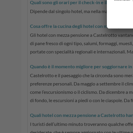
Quali sono gli orari per il check-in e il check-ou
Dipende dal singolo hotel, ma nella maggior parte de
Cosa offre la cucina degli hotel con mezza pensio
Gli hotel con mezza pensione a Castelrotto vantano u
di pane fresco di ogni tipo, salumi, formaggi, muesli
portate con specialità regionali e internazionali. Ma 
Quando è il momento migliore per soggiornare in
Castelrotto e il paesaggio che la circonda sono mera
preferenze personali. Da maggio a settembre il clima
come l’escursionismo o il ciclismo. Da dicembre a mar
di fondo, le escursioni a piedi o con le ciaspole. Da
Quali hotel con mezza pensione a Castelrotto han
I turisti dell’ultimo minuto troveranno qualche offe
desiderate, che è sempre aggiornato con le ultime o