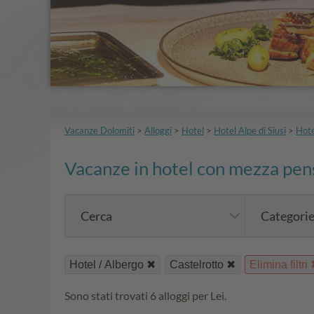
Vacanze Dolomiti
>
Alloggi
>
Hotel
>
Hotel Alpe di Siusi
>
Hote
Vacanze in hotel con mezza pen
Cerca
Categori
Hotel / Albergo
Castelrotto
Elimina filtri
Sono stati trovati 6 alloggi per Lei.