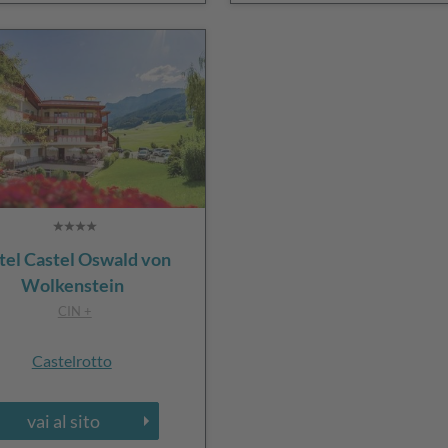
tel Castel Oswald von
Wolkenstein
CIN +
Castelrotto
vai al sito