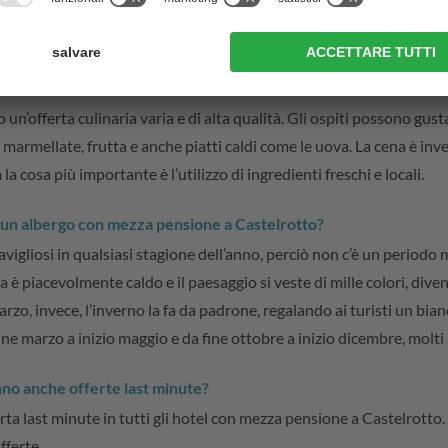
t negli hotel con mezza pensione a Castelrotto?
i casi il check-in è previsto a partire dalle 14:00/15:00 circa e il
ne a Castelrotto?
n’offerta culinaria varia e di alta qualità. Gli ospiti possono gust
, marmellate, frutta e anche piatti caldi come le uova. La cena è inve
la cosa più importante è l’utilizzo di ingredienti freschi e locali.
 un albergo con mezza pensione a Castelrotto?
vigliosi in qualsiasi stagione dell’anno, perciò non c’è un periodo 
 è piacevolmente caldo e il paesaggio si veste di mille colori, diven
zo, invece, l’inverno la fa da padrone, regalando ai turisti un bian
 fine marzo a inizio maggio e da fine ottobre a inizio dicembre, molti
no anche offerte last minute?
rta last minute in tutti gli hotel con mezza pensione a Castelrotto.
fferte.