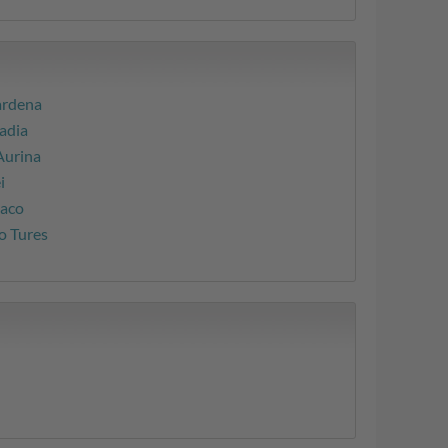
ardena
adia
Aurina
i
iaco
o Tures