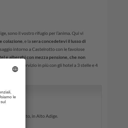
ige, sono il vostro rifugio per l’anima. Qui vi
e colazione
, e la
sera concedetevi il lusso di
esaggio intorno a Castelrotto con le favolose
tel e alberghi con mezza pensione, che non
i qualche servizio in più con gli hotel a 3 stelle e 4
 a Castelrotto, in Alto Adige.