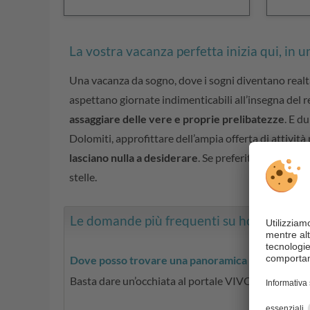
La vostra vacanza perfetta inizia qui, in
Una vacanza da sogno, dove i sogni diventano realtà
aspettano giornate indimenticabili all’insegna del re
assaggiare delle vere e proprie prelibatezze
. E d
Dolomiti, approfittare dell’ampia offerta di attività
lasciano nulla a desiderare
. Se preferite una strutt
stelle.
Le domande più frequenti su hotel e albe
Dove posso trovare una panoramica degli hotel c
Basta dare un’occhiata al portale VIVODolomiti, che