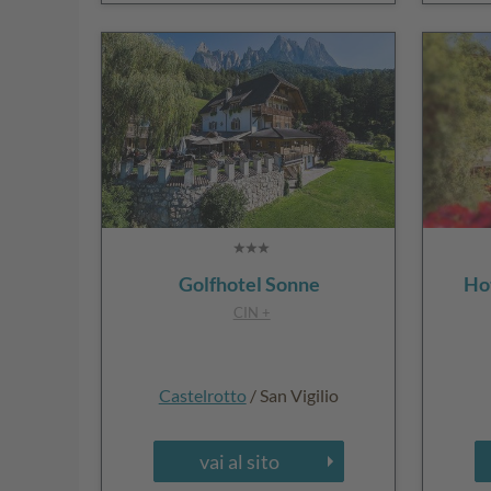
Golfhotel Sonne
Ho
CIN +
Castelrotto
/ San Vigilio
vai al sito