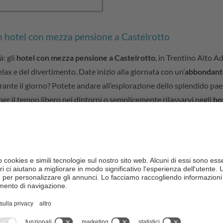
 un hotel con mezza pensione a Castelrotto
: gli
hotel con mezza pensione a Castelrotto
, in Trentino Alto Ad
lax e del divertimento. Date inizio alla giornata con un’
abbondant
urante il giorno? Potete andare all’esplorazione dello splendido pa
 per il tempo libero nei dintorni o semplicemente rilassarvi negli
ho
ura più semplice, ci sono gli hotel a 2 stelle, oppure potete concederv
rghi con mezza pensione a Castelrotto
on mezza pensione di Castelrotto?
 offre una sezione apposita dedicata agli hotel con mezza pensione